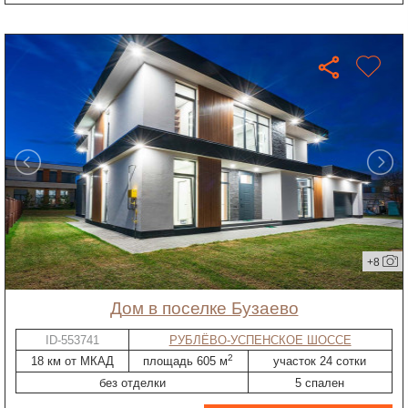
+8
дом в поселке Бузаево
ID-553741
РУБЛЁВО-УСПЕНСКОЕ ШОССЕ
2
18 км от МКАД
площадь 605 м
участок 24 сотки
без отделки
5 спален