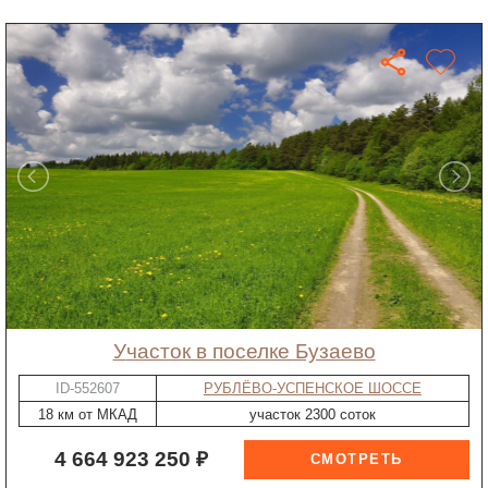
участок в поселке Бузаево
ID-552607
РУБЛЁВО-УСПЕНСКОЕ ШОССЕ
18 км от МКАД
участок 2300 соток
4 664 923 250 ₽