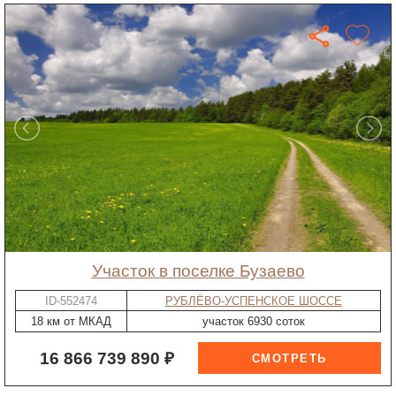
участок в поселке Бузаево
ID-552474
РУБЛЁВО-УСПЕНСКОЕ ШОССЕ
18 км от МКАД
участок 6930 соток
16 866 739 890 ₽