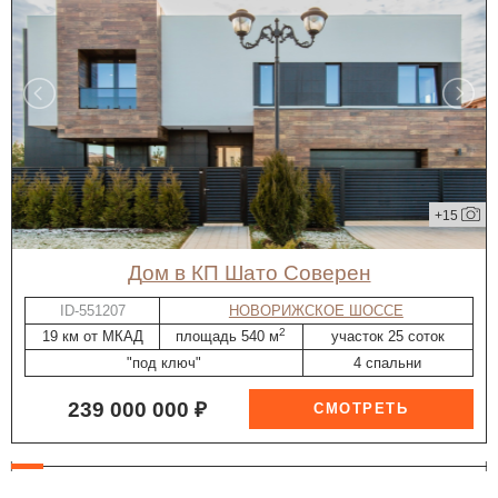
+15
дом в КП Шато Соверен
ID-551207
НОВОРИЖСКОЕ ШОССЕ
2
19 км от МКАД
площадь 540 м
участок 25 соток
"под ключ"
4 спальни
239 000 000 ₽