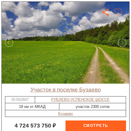
участок в поселке Бузаево
ID-552607
РУБЛЕВО-УСПЕНСКОЕ ШОССЕ
18 км от МКАД
участок 2300 соток
Бузаево
4 724 573 750 ₽