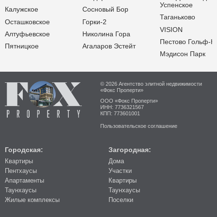
Успенское
Калужское
Сосновый Бор
Таганьково
Осташковское
Горки-2
VISION
Алтуфьевское
Николина Гора
Пестово Гольф-К
Пятницкое
Агаларов Эстейт
Мэдисон Парк
© 2026 Агентство элитной недвижимости
«Фокс Проперти»
ООО «Фокс Проперти»
ИНН: 7736321567
КПП: 773601001
Пользовательское соглашение
Городская:
Загородная:
Квартиры
Дома
Пентхаусы
Участки
Апартаменты
Квартиры
Таунхаусы
Таунхаусы
Жилые комплексы
Поселки