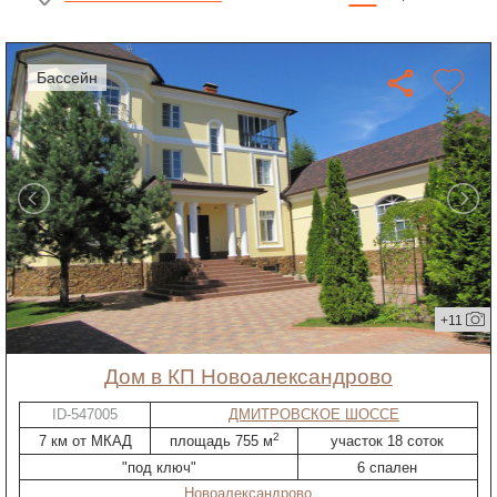
бассейн
+11
дом в КП Новоалександрово
ID-547005
ДМИТРОВСКОЕ ШОССЕ
2
7 км от МКАД
площадь 755 м
участок 18 соток
"под ключ"
6 спален
Новоалександрово