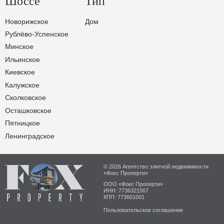
Шоссе
Тип
Новорижское
Дом
Рублёво-Успенское
Минское
Ильинское
Киевское
Калужское
Сколковское
Осташковское
Пятницкое
Ленинградское
© 2026 Агентство элитной недвижимости
«Фокс Проперти»
ООО «Фокс Проперти»
ИНН: 7736321567
КПП: 773601001
Пользовательское соглашение