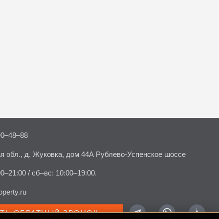
90–48–88
я обл., д. Жуковка, дом 44А Рублево-Успенское шоссе
00–21:00 / сб–вс: 10:00–19:00.
perty.ru
АТЬ ОБРАТНЫЙ ЗВОНОК