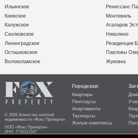
Ильинское
Ренессанс Па
Киевское
Монтевиль
Калужское
Агаларов Эст
Сколковское
Николино
Ленинградское
Резиденции Б
Осташковское
Павловы Озе
Волоколамское
Жуковка
Городская:
Заг
Квартиры
Дом
Пентхаусы
Уча
Апартаменты
Ква
© 2026 Агентство элитной
Таунхаусы
Тау
недвижимости «Фокс Проперти»
Жилые комплексы
Пос
ООО «Фокс Проперти»
ИНН: 7736321567
КПП: 773601001