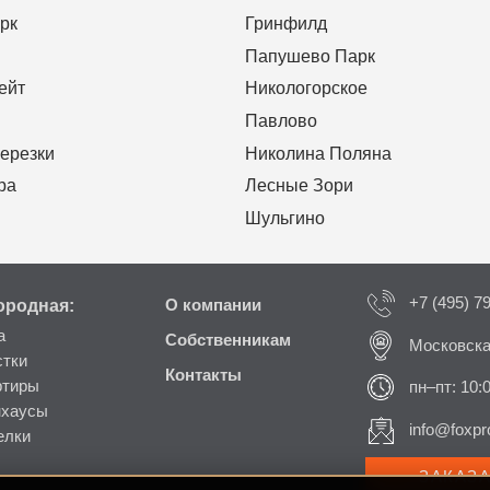
рк
Гринфилд
Папушево Парк
ейт
Никологорское
Павлово
ерезки
Николина Поляна
ра
Лесные Зори
Шульгино
+7 (495) 7
ородная:
О компании
а
Собственникам
Московска
стки
Контакты
ртиры
пн–пт: 10:
нхаусы
info@foxpro
елки
ЗАКАЗ