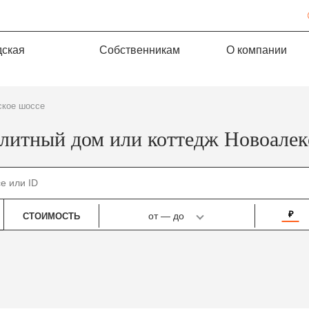
дская
Собственникам
О компании
ское шоссе
элитный дом или коттедж Новоалек
₽
от
—
до
СТОИМОСТЬ