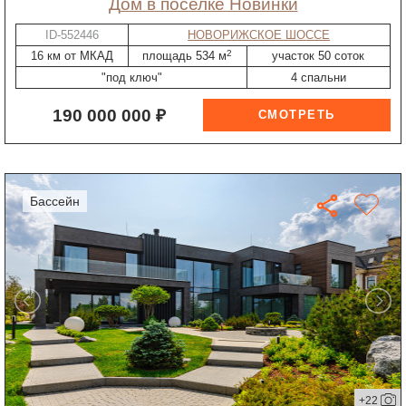
дом в поселке Новинки
ID-552446
НОВОРИЖСКОЕ ШОССЕ
2
16 км от МКАД
площадь 534 м
участок 50 соток
"под ключ"
4 спальни
190 000 000 ₽
бассейн
+22