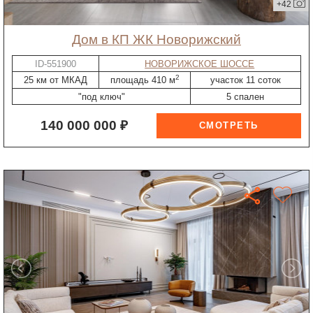
+42
дом в КП ЖК Новорижский
ID-551900
НОВОРИЖСКОЕ ШОССЕ
2
25 км от МКАД
площадь 410 м
участок 11 соток
"под ключ"
5 спален
140 000 000 ₽