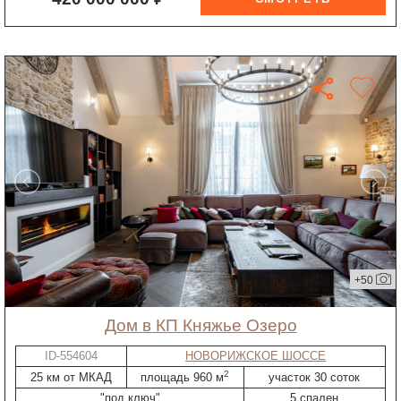
+50
дом в КП Княжье Озеро
ID-554604
НОВОРИЖСКОЕ ШОССЕ
2
25 км от МКАД
площадь 960 м
участок 30 соток
"под ключ"
5 спален