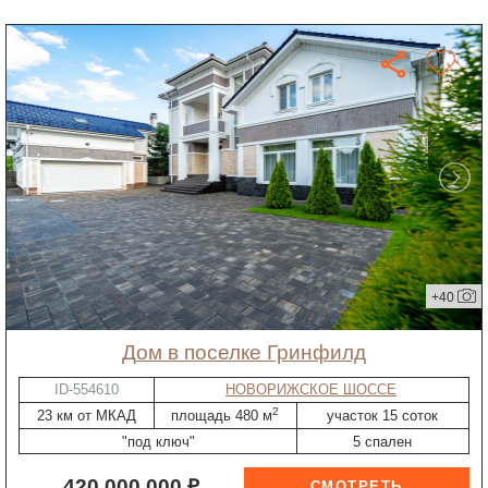
+40
дом в поселке Гринфилд
ID-554610
НОВОРИЖСКОЕ ШОССЕ
2
23 км от МКАД
площадь 480 м
участок 15 соток
"под ключ"
5 спален
420 000 000 ₽