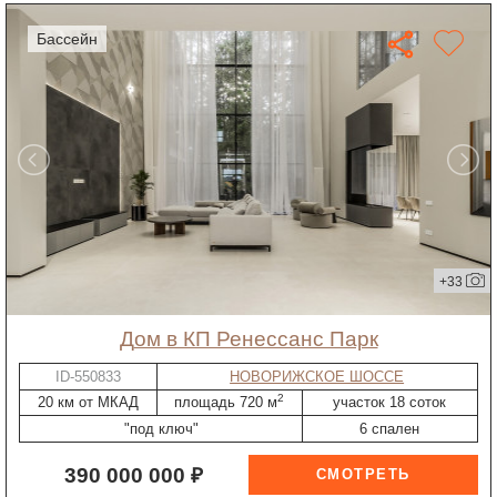
бассейн
+33
дом в КП Ренессанс Парк
ID-550833
НОВОРИЖСКОЕ ШОССЕ
2
20 км от МКАД
площадь 720 м
участок 18 соток
"под ключ"
6 спален
390 000 000 ₽