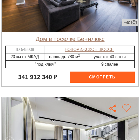
+40
дом в поселке Бенилюкс
ID-545908
НОВОРИЖСКОЕ ШОССЕ
2
20 км от МКАД
площадь 780 м
участок 43 сотки
"под ключ"
9 спален
341 912 340 ₽