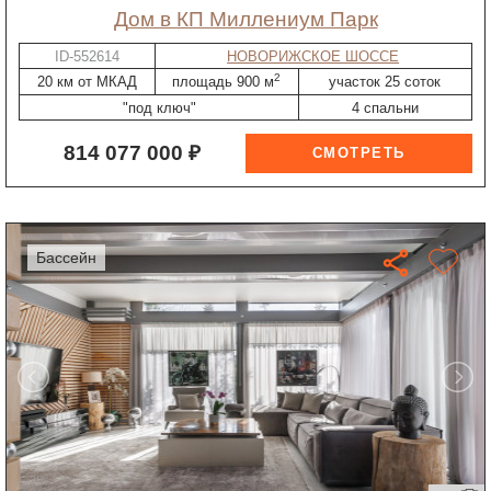
дом в КП Миллениум Парк
ID-552614
НОВОРИЖСКОЕ ШОССЕ
2
20 км от МКАД
площадь 900 м
участок 25 соток
"под ключ"
4 спальни
814 077 000 ₽
бассейн