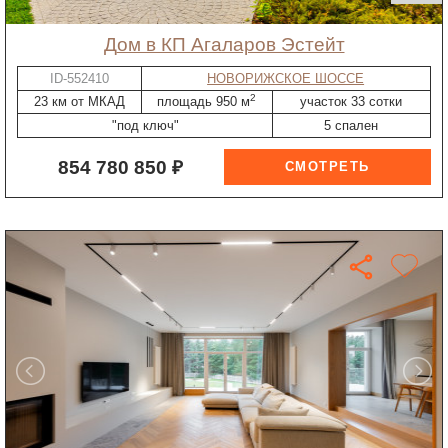
дом в КП Агаларов Эстейт
ID-552410
НОВОРИЖСКОЕ ШОССЕ
2
23 км от МКАД
площадь 950 м
участок 33 сотки
"под ключ"
5 спален
854 780 850 ₽