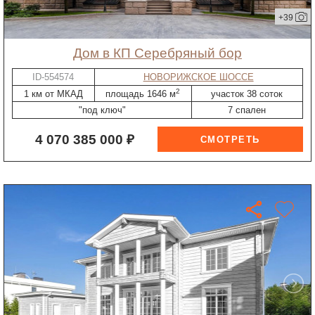
+39
дом в КП Серебряный бор
ID-554574
НОВОРИЖСКОЕ ШОССЕ
2
1 км от МКАД
площадь 1646 м
участок 38 соток
"под ключ"
7 спален
4 070 385 000 ₽