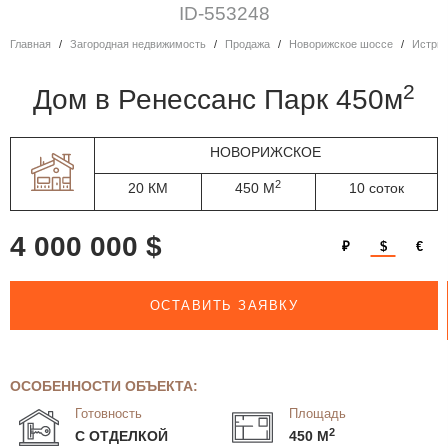
ID-553248
Главная
Загородная недвижимость
Продажа
Новорижское шоссе
Истри
2
дом в Ренессанс Парк 450м
НОВОРИЖСКОЕ
2
20 КМ
450 М
10 соток
4 000 000 $
₽
$
€
ОСТАВИТЬ ЗАЯВКУ
ОСОБЕННОСТИ ОБЪЕКТА:
Готовность
Площадь
2
С ОТДЕЛКОЙ
450 М