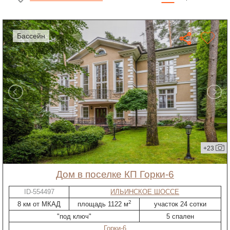
бассейн
+23
дом в поселке КП Горки-6
ID-554497
ИЛЬИНСКОЕ ШОССЕ
2
8 км от МКАД
площадь 1122 м
участок 24 сотки
"под ключ"
5 спален
Горки-6