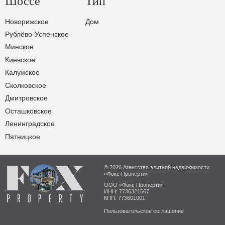
Шоссе
Тип
Новорижское
Дом
Рублёво-Успенское
Минское
Киевское
Калужское
Сколковское
Дмитровское
Осташковское
Ленинградское
Пятницкое
© 2026 Агентство элитной недвижимости
«Фокс Проперти»
ООО «Фокс Проперти»
ИНН: 7736321567
КПП: 773601001
Пользовательское соглашение