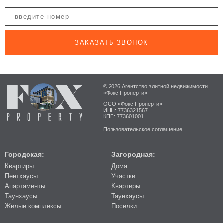
ЗАКАЗАТЬ ЗВОНОК
© 2026 Агентство элитной недвижимости
«Фокс Проперти»
ООО «Фокс Проперти»
ИНН: 7736321567
КПП: 773601001
Пользовательское соглашение
Городская:
Загородная:
Квартиры
Дома
Пентхаусы
Участки
Апартаменты
Квартиры
Таунхаусы
Таунхаусы
Жилые комплексы
Поселки