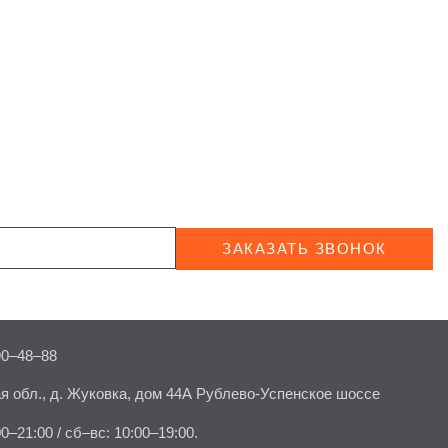
ЗАКАЗАТЬ ЗВОНОК
90–48–88
я обл., д. Жуковка, дом 44А Рублево-Успенское шоссе
00–21:00 / сб–вс: 10:00–19:00.