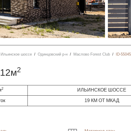
Ильинское шоссе
Одинцовский р-н
Маслово Forest Club
ID-55045
2
512м
2
м
ИЛЬИНСКОЕ ШОССЕ
ток
19 КМ ОТ МКАД
адь
Материал стен