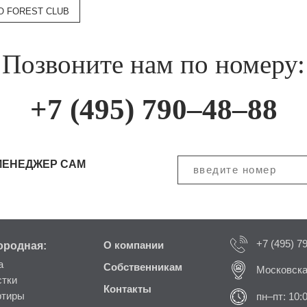
О FOREST CLUB
Позвоните нам по номеру:
+7 (495) 790–48–88
МЕНЕДЖЕР САМ
+7 (495) 7
ородная:
О компании
а
Собственникам
Московска
стки
Контакты
ртиры
пн–пт: 10: