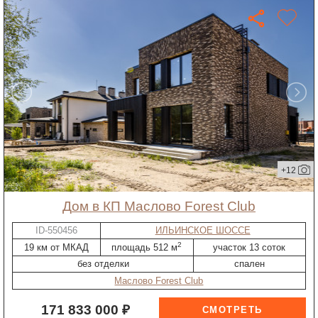
+12
дом в КП Маслово Forest Club
ID-550456
ИЛЬИНСКОЕ ШОССЕ
2
19 км от МКАД
площадь 512 м
участок 13 соток
без отделки
спален
Маслово Forest Club
171 833 000 ₽