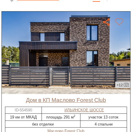
+12
дом в КП Маслово Forest Club
ID-554590
ИЛЬИНСКОЕ ШОССЕ
2
19 км от МКАД
площадь 291 м
участок 13 соток
без отделки
4 спальни
Маслово Forest Club