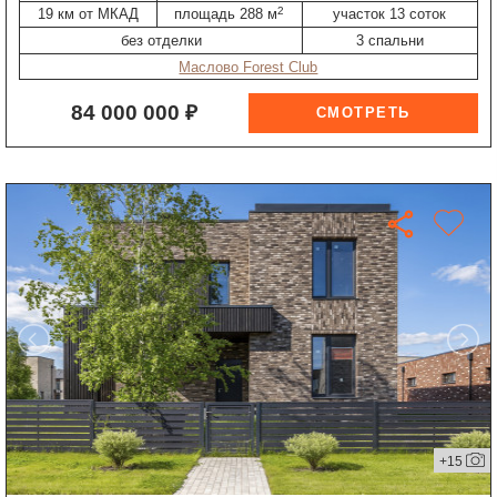
2
19 км от МКАД
площадь 288 м
участок 13 соток
без отделки
3 спальни
Маслово Forest Club
84 000 000 ₽
+15