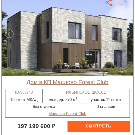
дом в КП Маслово Forest Club
ID-553740
ИЛЬИНСКОЕ ШОССЕ
2
19 км от МКАД
площадь 370 м
участок 11 соток
без отделки
3 спальни
Маслово Forest Club
197 199 600 ₽