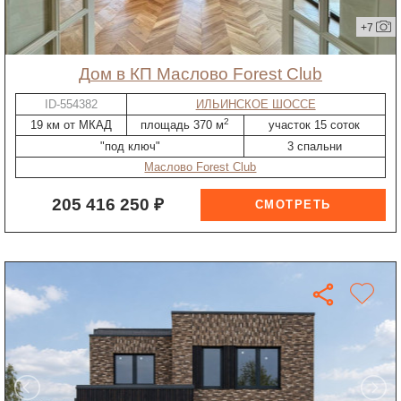
+7
дом в КП Маслово Forest Club
ID-554382
ИЛЬИНСКОЕ ШОССЕ
2
19 км от МКАД
площадь 370 м
участок 15 соток
"под ключ"
3 спальни
Маслово Forest Club
205 416 250 ₽