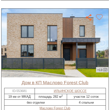
+13
дом в КП Маслово Forest Club
ID-553681
ИЛЬИНСКОЕ ШОССЕ
2
19 км от МКАД
площадь 282 м
участок 12 соток
без отделки
4 спальни
Маслово Forest Club