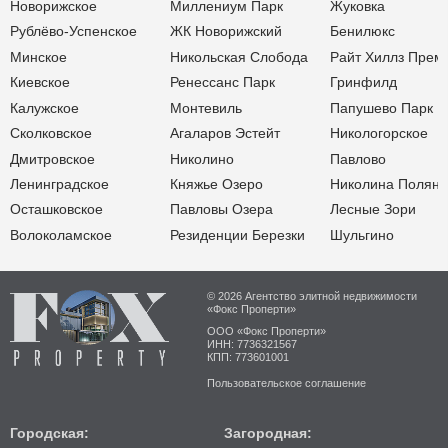
Новорижское
Миллениум Парк
Жуковка
Рублёво-Успенское
ЖК Новорижский
Бенилюкс
Минское
Никольская Слобода
Райт Хиллз Прем
Киевское
Ренессанс Парк
Гринфилд
Калужское
Монтевиль
Папушево Парк
Сколковское
Агаларов Эстейт
Никологорское
Дмитровское
Николино
Павлово
Ленинградское
Княжье Озеро
Николина Поляна
Осташковское
Павловы Озера
Лесные Зори
Волоколамское
Резиденции Березки
Шульгино
© 2026 Агентство элитной недвижимости
«Фокс Проперти»
ООО «Фокс Проперти»
ИНН: 7736321567
КПП: 773601001
Пользовательское соглашение
Городская:
Загородная: