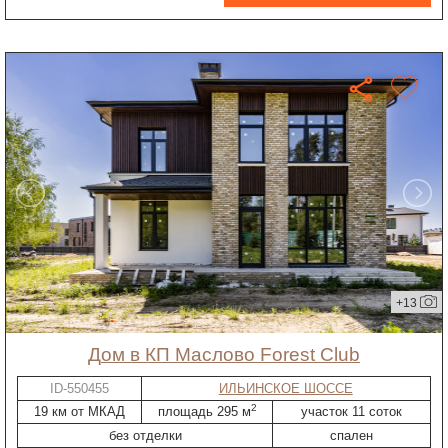
+13
дом в КП Маслово Forest Club
ID-550455
ИЛЬИНСКОЕ ШОССЕ
2
19 км от МКАД
площадь 295 м
участок 11 соток
без отделки
спален