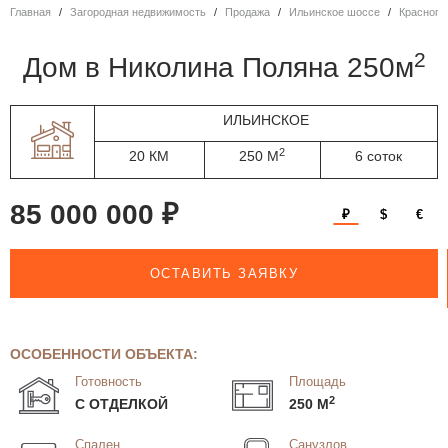
Главная
Загородная недвижимость
Продажа
Ильинское шоссе
Красного
2
дом в Николина Поляна 250м
ИЛЬИНСКОЕ
2
20 КМ
250 М
6 соток
85 000 000 ₽
₽
$
€
ОСТАВИТЬ ЗАЯВКУ
ОСОБЕННОСТИ ОБЪЕКТА:
Готовность
Площадь
2
С ОТДЕЛКОЙ
250 М
Спален
Санузлов