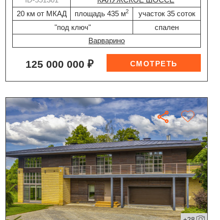
2
20 км от МКАД
площадь 435 м
участок 35 соток
"под ключ"
спален
Варварино
125 000 000 ₽
+28