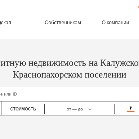
дская
Собственникам
О компании
литную недвижимость на Калужско
Краснопахорском поселении
₽
от
—
до
СТОИМОСТЬ