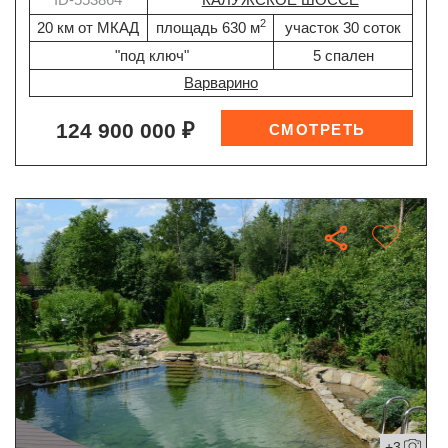
2
20 км от МКАД
площадь 630 м
участок 30 соток
"под ключ"
5 спален
Варварино
124 900 000 ₽
+3