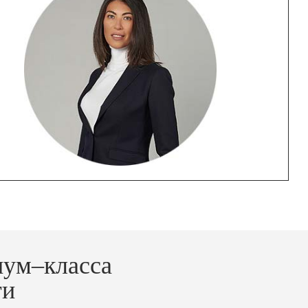
иум–класса
ти