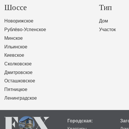
Шоссе
Тип
Новорижское
Дом
Рублёво-Успенское
Участок
Минское
Ильинское
Киевское
Сколковское
Дмитровское
Осташковское
Пятницкое
Ленинградское
Городская:
Заг
Квартиры
Дом