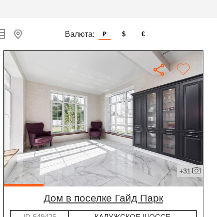
Валюта:
₽
$
€
+31
дом в поселке Гайд Парк
ID-549425
КАЛУЖСКОЕ ШОССЕ