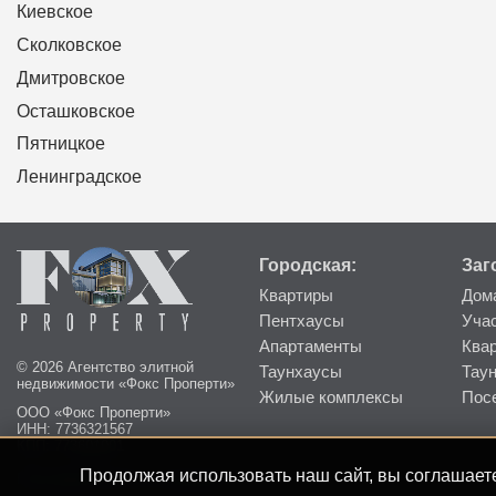
Киевское
Сколковское
Дмитровское
Осташковское
Пятницкое
Ленинградское
Городская:
Заг
Квартиры
Дом
Пентхаусы
Уча
Апартаменты
Ква
© 2026 Агентство элитной
Таунхаусы
Тау
недвижимости «Фокс Проперти»
Жилые комплексы
Пос
ООО «Фокс Проперти»
ИНН: 7736321567
КПП: 773601001
Продолжая использовать наш сайт, вы соглашаете
Пользовательское соглашение