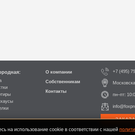
+7 (495) 7
ородная:
О компании
а
Собственникам
Московска
стки
Контакты
ртиры
пн–пт: 10:
нхаусы
info@foxpro
елки
ЗАКАЗ
сь на использование cookie в соответствии с нашей
полити