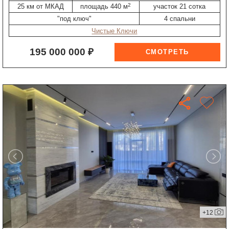
2
25 км от МКАД
площадь 440 м
участок 21 сотка
"под ключ"
4 спальни
Чистые Ключи
195 000 000 ₽
+12