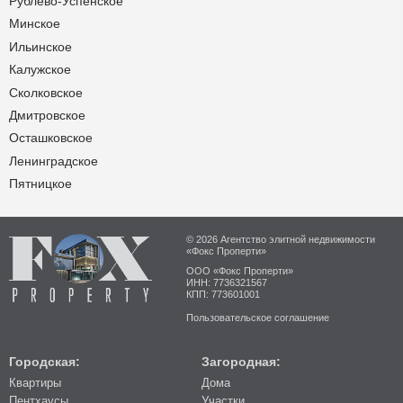
Рублёво-Успенское
Минское
Ильинское
Калужское
Сколковское
Дмитровское
Осташковское
Ленинградское
Пятницкое
© 2026 Агентство элитной недвижимости
«Фокс Проперти»
ООО «Фокс Проперти»
ИНН: 7736321567
КПП: 773601001
Пользовательское соглашение
Городская:
Загородная:
Квартиры
Дома
Пентхаусы
Участки