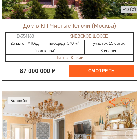
+18
дом в КП Чистые Ключи (Москва)
ID-554183
КИЕВСКОЕ ШОССЕ
2
25 км от МКАД
площадь 370 м
участок 15 соток
"под ключ"
6 спален
Чистые Ключи
87 000 000 ₽
бассейн