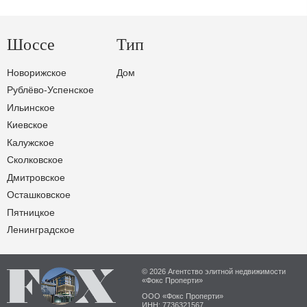
Шоссе
Тип
Новорижское
Дом
Рублёво-Успенское
Ильинское
Киевское
Калужское
Сколковское
Дмитровское
Осташковское
Пятницкое
Ленинградское
© 2026 Агентство элитной недвижимости
«Фокс Проперти»
ООО «Фокс Проперти»
ИНН: 7736321567