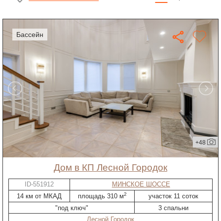
бассейн
+48
дом в КП Лесной Городок
ID-551912
МИНСКОЕ ШОССЕ
2
14 км от МКАД
площадь 310 м
участок 11 соток
"под ключ"
3 спальни
Лесной Городок