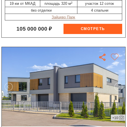
2
19 км от МКАД
площадь 320 м
участок 12 соток
без отделки
4 спальни
Зайцево Парк
105 000 000 ₽
+10