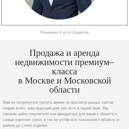
Показано 4 из 4 объектов
Продажа и аренда
недвижимости премиум–
класса
в Москве и Московской
области
Вам не потребуется тратить время на просмотр разных сайтов
скорее всего, ваш будущий дом уже есть в нашей базе. Мы
сможем найти покупателя или арендатора для вашего объекта в
самые короткие сроки, а так же учтём все пожелания к объекту от
района до стиля отделки.