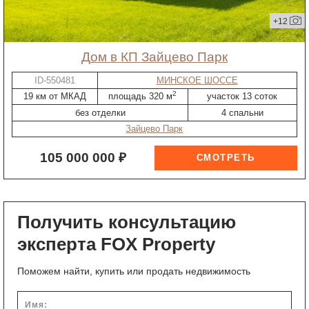
+12
дом в КП Зайцево Парк
ID-550481
МИНСКОЕ ШОССЕ
2
19 км от МКАД
площадь 320 м
участок 13 соток
без отделки
4 спальни
Зайцево Парк
105 000 000 ₽
Получить консультацию
эксперта FOX Property
Поможем найти, купить или продать недвижимость
Имя: