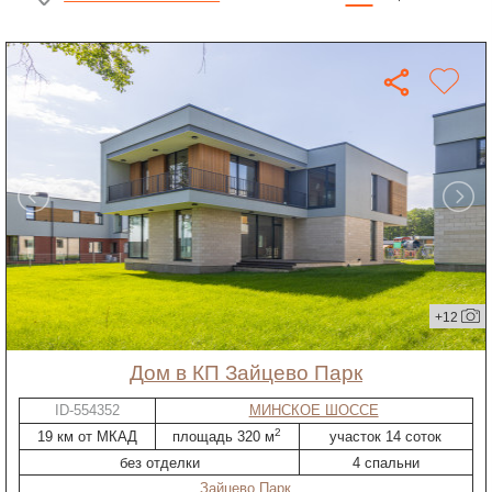
+12
дом в КП Зайцево Парк
ID-554352
МИНСКОЕ ШОССЕ
2
19 км от МКАД
площадь 320 м
участок 14 соток
без отделки
4 спальни
Зайцево Парк