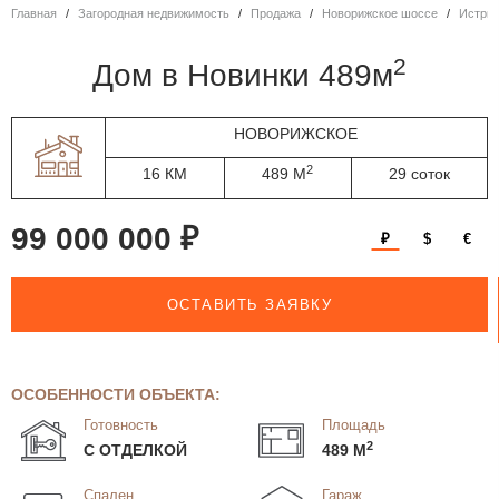
Главная
Загородная недвижимость
Продажа
Новорижское шоссе
Истри
2
дом в Новинки 489м
НОВОРИЖСКОЕ
2
16 КМ
489 М
29 соток
99 000 000 ₽
₽
$
€
ОСТАВИТЬ ЗАЯВКУ
ОСОБЕННОСТИ ОБЪЕКТА:
Готовность
Площадь
2
С ОТДЕЛКОЙ
489 М
Спален
Гараж