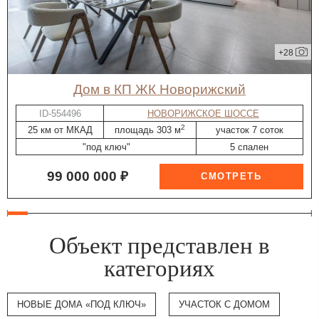
+28
дом в КП ЖК Новорижский
ID-554496
НОВОРИЖСКОЕ ШОССЕ
2
25 км от МКАД
площадь 303 м
участок 7 соток
"под ключ"
5 спален
99 000 000 ₽
Объект представлен в
категориях
НОВЫЕ ДОМА «ПОД КЛЮЧ»
УЧАСТОК С ДОМОМ