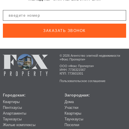
ЗАКАЗАТЬ ЗВОНОК
© 2026 Агентство элитной недвижимости
«Фокс Проперти»
ООО «Фокс Проперти»
ИНН: 7736321567
КПП: 773601001
Пользовательское соглашение
Городская:
Загородная:
Квартиры
Дома
Пентхаусы
Участки
Апартаменты
Квартиры
Таунхаусы
Таунхаусы
Жилые комплексы
Поселки