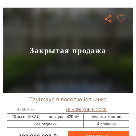
Закрытая продажа
таунхаус в поселке Ильинка
ID-551956
ИЛЬИНСКОЕ ШОССЕ
2
10 км от МКАД
площадь 420 м
участок 5 соток
без отделки
4 спальни