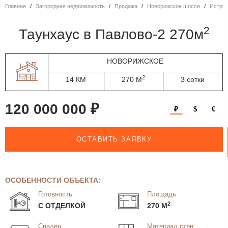
Главная
Загородная недвижимость
Продажа
Новорижское шоссе
Истри
2
таунхаус в Павлово-2 270м
НОВОРИЖСКОЕ
2
14 КМ
270 М
3 сотки
120 000 000 ₽
₽
$
€
ОСТАВИТЬ ЗАЯВКУ
ОСОБЕННОСТИ ОБЪЕКТА:
Готовность
Площадь
2
С ОТДЕЛКОЙ
270 М
Спален
Материал стен