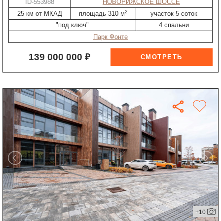
ID-553988
НОВОРИЖСКОЕ ШОССЕ
2
25 км от МКАД
площадь 310 м
участок 5 соток
"под ключ"
4 спальни
Парк Фонте
139 000 000 ₽
+10