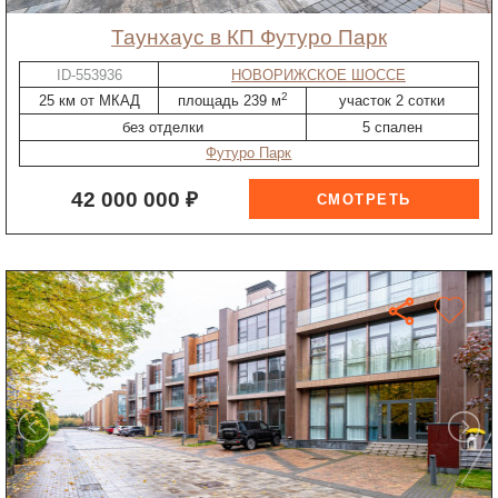
таунхаус в КП Футуро Парк
ID-553936
НОВОРИЖСКОЕ ШОССЕ
2
25 км от МКАД
площадь 239 м
участок 2 сотки
без отделки
5 спален
Футуро Парк
42 000 000 ₽