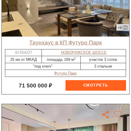
+8
таунхаус в КП Футуро Парк
ID-554227
НОВОРИЖСКОЕ ШОССЕ
2
25 км от МКАД
площадь 169 м
участок 3 сотки
"под ключ"
3 спальни
Футуро Парк
71 500 000 ₽