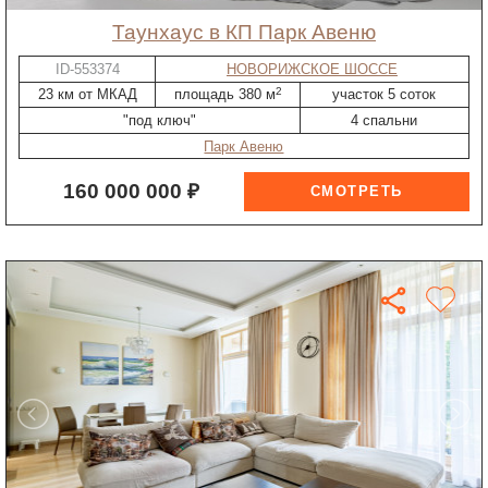
таунхаус в КП Парк Авеню
ID-553374
НОВОРИЖСКОЕ ШОССЕ
2
23 км от МКАД
площадь 380 м
участок 5 соток
"под ключ"
4 спальни
Парк Авеню
160 000 000 ₽