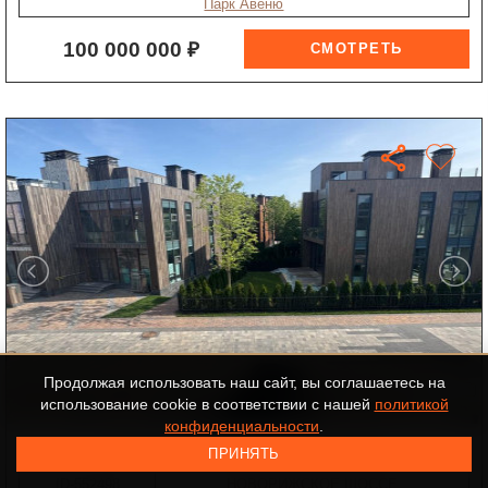
Парк Авеню
100 000 000 ₽
Продолжая использовать наш сайт, вы соглашаетесь на
+11
использование cookie в соответствии с нашей
политикой
конфиденциальности
.
таунхаус в КП Футуро Парк
ПРИНЯТЬ
ID-552498
НОВОРИЖСКОЕ ШОССЕ