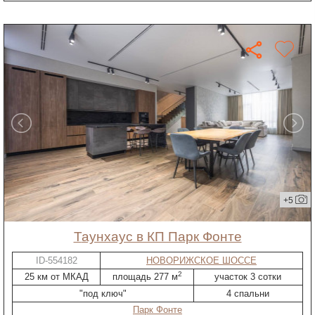
+5
таунхаус в КП Парк Фонте
ID-554182
НОВОРИЖСКОЕ ШОССЕ
2
25 км от МКАД
площадь 277 м
участок 3 сотки
"под ключ"
4 спальни
Парк Фонте