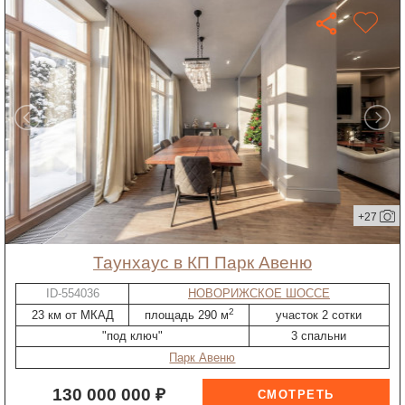
+27
таунхаус в КП Парк Авеню
ID-554036
НОВОРИЖСКОЕ ШОССЕ
2
23 км от МКАД
площадь 290 м
участок 2 сотки
"под ключ"
3 спальни
Парк Авеню
130 000 000 ₽