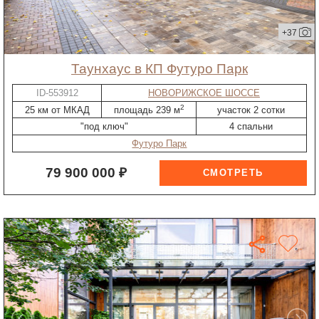
+37
таунхаус в КП Футуро Парк
ID-553912
НОВОРИЖСКОЕ ШОССЕ
2
25 км от МКАД
площадь 239 м
участок 2 сотки
"под ключ"
4 спальни
Футуро Парк
79 900 000 ₽