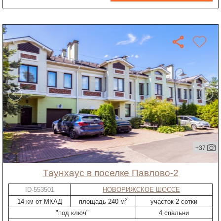
+37
таунхаус в поселке Павлово-2
ID-553501
НОВОРИЖСКОЕ ШОССЕ
2
14 км от МКАД
площадь 240 м
участок 2 сотки
"под ключ"
4 спальни