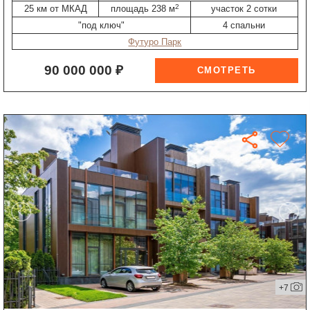
2
25 км от МКАД
площадь 238 м
участок 2 сотки
"под ключ"
4 спальни
Футуро Парк
90 000 000 ₽
+7