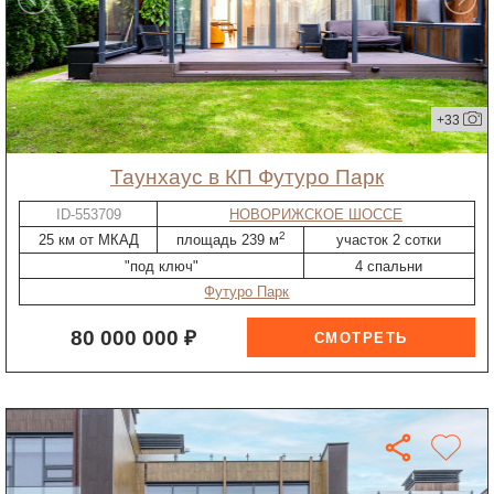
+33
таунхаус в КП Футуро Парк
ID-553709
НОВОРИЖСКОЕ ШОССЕ
2
25 км от МКАД
площадь 239 м
участок 2 сотки
"под ключ"
4 спальни
Футуро Парк
80 000 000 ₽