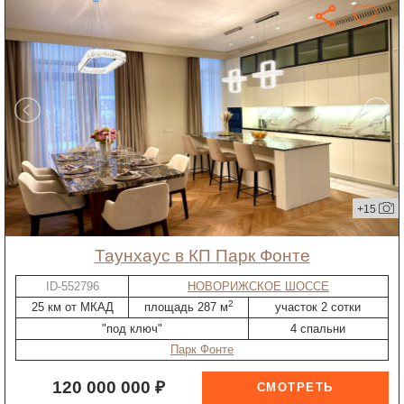
+15
таунхаус в КП Парк Фонте
ID-552796
НОВОРИЖСКОЕ ШОССЕ
2
25 км от МКАД
площадь 287 м
участок 2 сотки
"под ключ"
4 спальни
Парк Фонте
120 000 000 ₽