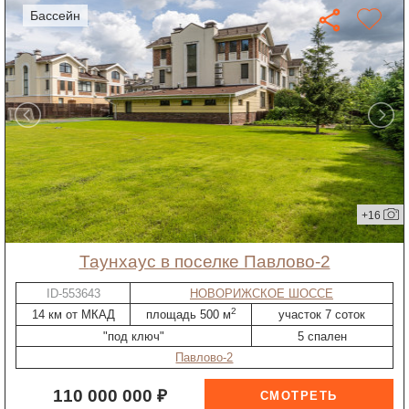
бассейн
+16
таунхаус в поселке Павлово-2
ID-553643
НОВОРИЖСКОЕ ШОССЕ
2
14 км от МКАД
площадь 500 м
участок 7 соток
"под ключ"
5 спален
Павлово-2
110 000 000 ₽