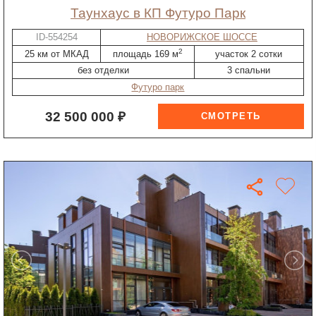
таунхаус в КП Футуро Парк
ID-554254
НОВОРИЖСКОЕ ШОССЕ
2
25 км от МКАД
площадь 169 м
участок 2 сотки
без отделки
3 спальни
Футуро парк
32 500 000 ₽