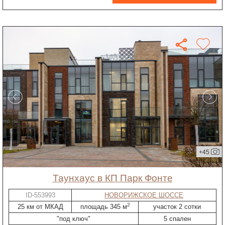
+45
таунхаус в КП Парк Фонте
ID-553993
НОВОРИЖСКОЕ ШОССЕ
2
25 км от МКАД
площадь 345 м
участок 2 сотки
"под ключ"
5 спален