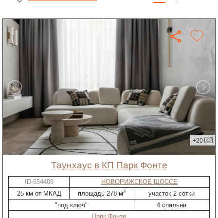
+20
таунхаус в КП Парк Фонте
ID-554408
НОВОРИЖСКОЕ ШОССЕ
2
25 км от МКАД
площадь 278 м
участок 2 сотки
"под ключ"
4 спальни
Парк Фонте