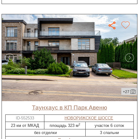
+27
таунхаус в КП Парк Авеню
ID-552533
НОВОРИЖСКОЕ ШОССЕ
2
23 км от МКАД
площадь 323 м
участок 6 соток
без отделки
3 спальни