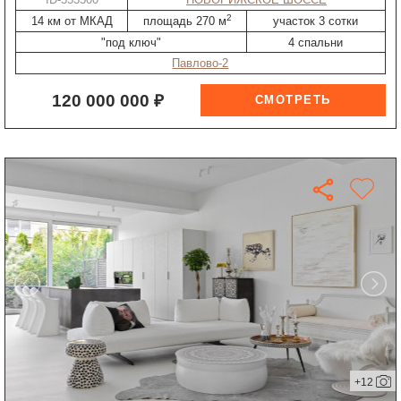
2
14 км от МКАД
площадь 270 м
участок 3 сотки
"под ключ"
4 спальни
Павлово-2
120 000 000 ₽
+12