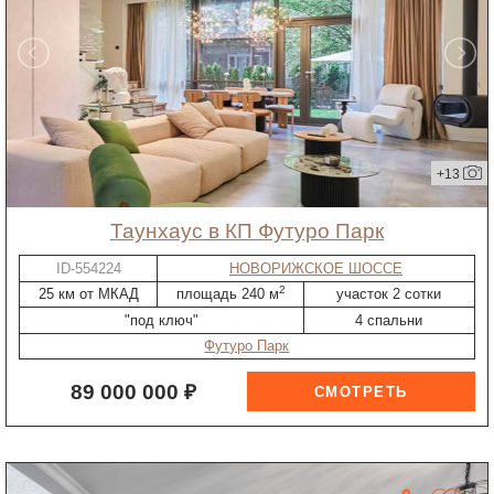
+13
таунхаус в КП Футуро Парк
ID-554224
НОВОРИЖСКОЕ ШОССЕ
2
25 км от МКАД
площадь 240 м
участок 2 сотки
"под ключ"
4 спальни
Футуро Парк
89 000 000 ₽