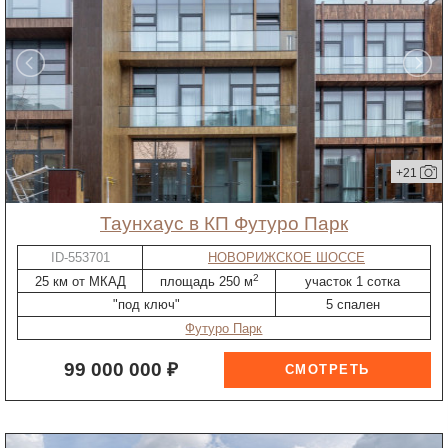
+21
таунхаус в КП Футуро Парк
ID-553701
НОВОРИЖСКОЕ ШОССЕ
2
25 км от МКАД
площадь 250 м
участок 1 сотка
"под ключ"
5 спален
Футуро Парк
99 000 000 ₽