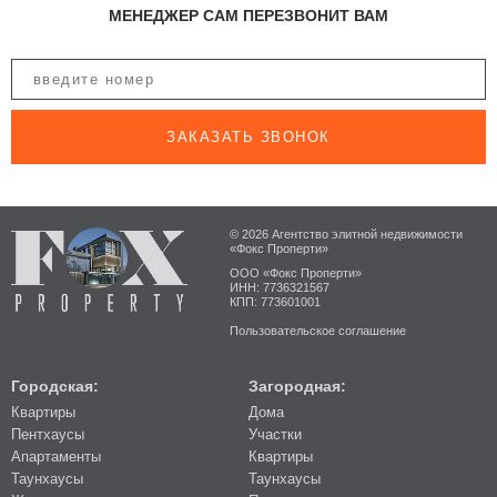
МЕНЕДЖЕР САМ ПЕРЕЗВОНИТ ВАМ
ЗАКАЗАТЬ ЗВОНОК
© 2026 Агентство элитной недвижимости
«Фокс Проперти»
ООО «Фокс Проперти»
ИНН: 7736321567
КПП: 773601001
Пользовательское соглашение
Городская:
Загородная:
Квартиры
Дома
Пентхаусы
Участки
Апартаменты
Квартиры
Таунхаусы
Таунхаусы