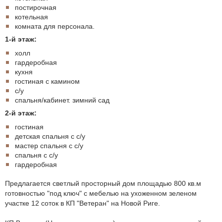
постирочная
котельная
комната для персонала.
1-й этаж:
холл
гардеробная
кухня
гостиная с камином
с/у
спальня/кабинет. зимний сад
2-й этаж:
гостиная
детская спальня с с/у
мастер спальня с с/у
спальня с с/у
гардеробная
Предлагается светлый просторный дом площадью 800 кв.м
готовностью "под ключ" с мебелью на ухоженном зеленом
участке 12 соток в КП "Ветеран" на Новой Риге.