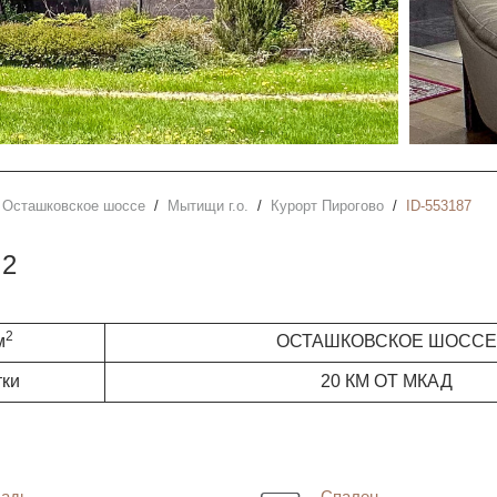
Осташковское шоссе
Мытищи г.о.
Курорт Пирогово
ID-553187
2
м
2
м
ОСТАШКОВСКОЕ ШОССЕ
тки
20 КМ ОТ МКАД
адь
Спален