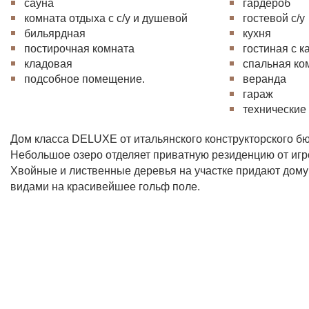
сауна
гардероб
комната отдыха с с/у и душевой
гостевой с/у
бильярдная
кухня
постирочная комната
гостиная с 
кладовая
спальная ком
подсобное помещение.
веранда
гараж
технические
Дом класса DELUXE от итальянского конструкторского б
Небольшое озеро отделяет приватную резиденцию от игр
Хвойные и лиственные деревья на участке придают дому
видами на красивейшее гольф поле.