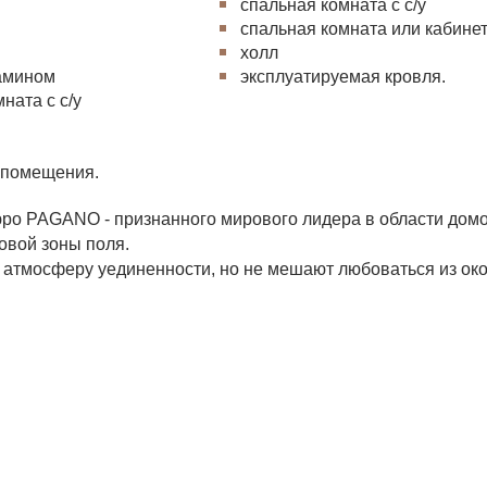
спальная комната с с/у
спальная комната или кабине
холл
камином
эксплуатируемая кровля.
ната с с/у
 помещения.
юро PAGANO - признанного мирового лидера в области дом
овой зоны поля.
 атмосферу уединенности, но не мешают любоваться из око