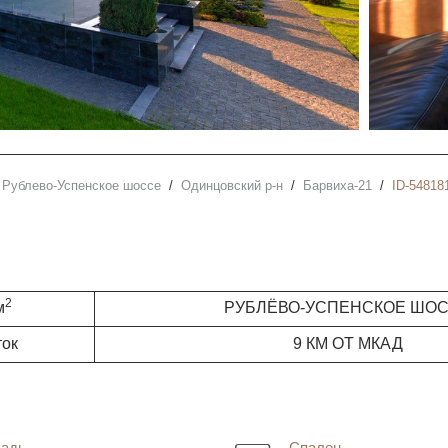
Рублево-Успенское шоссе
Одинцовский р-н
Барвиха-21
ID-54818
2
м
РУБЛЁВО-УСПЕНСКОЕ ШО
ток
9 КМ ОТ МКАД
адь
Спален