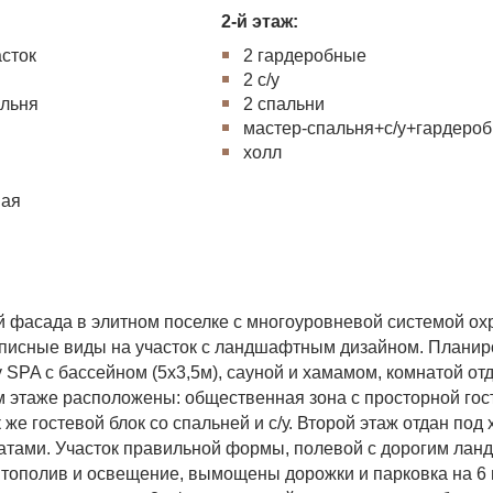
2-й этаж:
асток
2 гардеробные
я
2 с/у
альня
2 спальни
мастер-спальня+с/у+гардеро
холл
вая
й фасада в элитном поселке с многоуровневой системой ох
описные виды на участок с ландшафтным дизайном. Планир
 SPA с бассейном (5х3,5м), сауной и хамамом, комнатой от
 этаже расположены: общественная зона с просторной гос
 же гостевой блок со спальней и с/у. Второй этаж отдан под
натами. Участок правильной формы, полевой с дорогим ла
тополив и освещение, вымощены дорожки и парковка на 6 