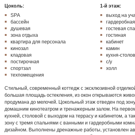
Цоколь:
1-й этаж:
SPA
выход на уч
бассейн
гардеробна
душевая
гостевая сп
зона отдыха
гостиная
квартира для персонала
кабинет
кинозал
камин
кладовая
кухня-столо
постирочная
с/у
спортзал
холл
техпомещения
Стильный, современный коттедж с эксклюзивной отделко
большая площадь остекления, из окон открываются жив
продумана до мелочей. Цокольный этаж отведен под зону
домашним кинотеатром и тренажерным залом. На первом
кухней, столовой с выходом на террасу и кабинетом, а так
зону с тремя спальнями с ванными и гардеробными ком
дизайном. Выполнены дренажные работы, установлен ав