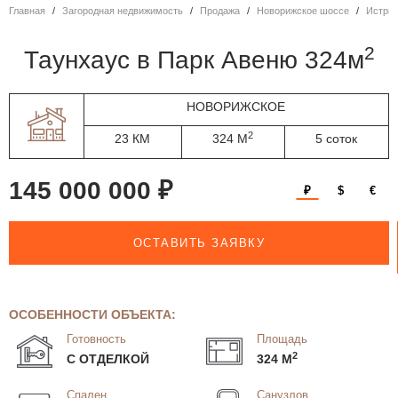
Главная
Загородная недвижимость
Продажа
Новорижское шоссе
Истри
2
таунхаус в Парк Авеню 324м
НОВОРИЖСКОЕ
2
23 КМ
324 М
5 соток
145 000 000 ₽
₽
$
€
ОСТАВИТЬ ЗАЯВКУ
ОСОБЕННОСТИ ОБЪЕКТА:
Готовность
Площадь
2
С ОТДЕЛКОЙ
324 М
Спален
Санузлов