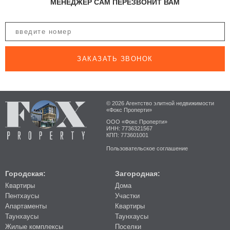
МЕНЕДЖЕР САМ ПЕРЕЗВОНИТ ВАМ
ЗАКАЗАТЬ ЗВОНОК
© 2026 Агентство элитной недвижимости
«Фокс Проперти»
ООО «Фокс Проперти»
ИНН: 7736321567
КПП: 773601001
Пользовательское соглашение
Городская:
Загородная:
Квартиры
Дома
Пентхаусы
Участки
Апартаменты
Квартиры
Таунхаусы
Таунхаусы
Жилые комплексы
Поселки