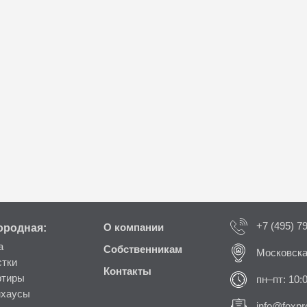
+7 (495) 7
ородная:
О компании
а
Собственникам
Московска
стки
Контакты
ртиры
пн–пт: 10:
нхаусы
info@foxpro