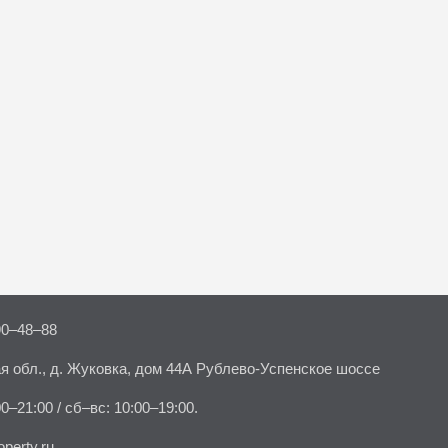
90–48–88
я обл., д. Жуковка, дом 44А Рублево-Успенское шоссе
00–21:00 / сб–вс: 10:00–19:00.
perty.ru