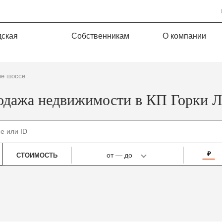
дская
Собственникам
О компании
ое шоссе
одажа недвижимости в КП Горки Л
₽
от
—
до
СТОИМОСТЬ