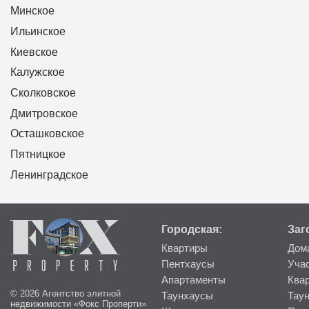
Минское
Ильинское
Киевское
Калужское
Сколковское
Дмитровское
Осташковское
Пятницкое
Ленинградское
Городская:
Заг
Квартиры
Дом
Пентхаусы
Уча
Апартаменты
Ква
© 2026 Агентство элитной
Таунхаусы
Тау
недвижимости «Фокс Проперти»