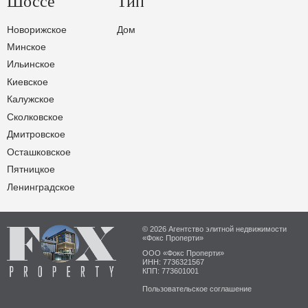
Шоссе
Тип
Новорижское
Дом
Минское
Ильинское
Киевское
Калужское
Сколковское
Дмитровское
Осташковское
Пятницкое
Ленинградское
© 2026 Агентство элитной недвижимости
«Фокс Проперти»
ООО «Фокс Проперти»
ИНН: 7736321567
КПП: 773601001
Пользовательское соглашение