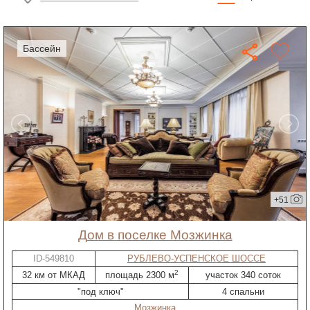
бассейн
+51
дом в поселке Мозжинка
ID-549810
РУБЛЕВО-УСПЕНСКОЕ ШОССЕ
2
32 км от МКАД
площадь 2300 м
участок 340 соток
"под ключ"
4 спальни
Мозжинка