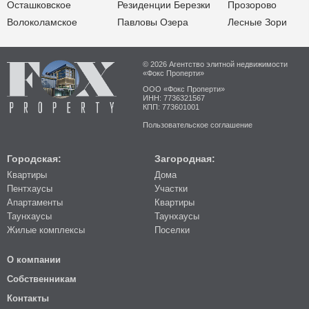
Осташковское
Резиденции Березки
Прозорово
Волоколамское
Павловы Озера
Лесные Зори
© 2026 Агентство элитной недвижимости
«Фокс Проперти»
ООО «Фокс Проперти»
ИНН: 7736321567
КПП: 773601001
Пользовательское соглашение
Городская:
Загородная:
Квартиры
Дома
Пентхаусы
Участки
Апартаменты
Квартиры
Таунхаусы
Таунхаусы
Жилые комплексы
Поселки
О компании
Собственникам
Контакты