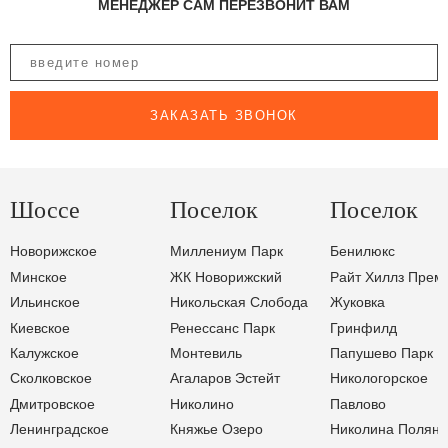
МЕНЕДЖЕР САМ ПЕРЕЗВОНИТ ВАМ
ЗАКАЗАТЬ ЗВОНОК
Шоссе
Поселок
Поселок
Новорижское
Миллениум Парк
Бенилюкс
Минское
ЖК Новорижский
Райт Хиллз Прем
Ильинское
Никольская Слобода
Жуковка
Киевское
Ренессанс Парк
Гринфилд
Калужское
Монтевиль
Папушево Парк
Сколковское
Агаларов Эстейт
Никологорское
Дмитровское
Николино
Павлово
Ленинградское
Княжье Озеро
Николина Поляна