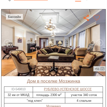
бассейн
+51
дом в поселке Мозжинка
ID-549810
РУБЛЕВО-УСПЕНСКОЕ ШОССЕ
2
32 км от МКАД
площадь 2300 м
участок 340 соток
"под ключ"
4 спальни
Мозжинка