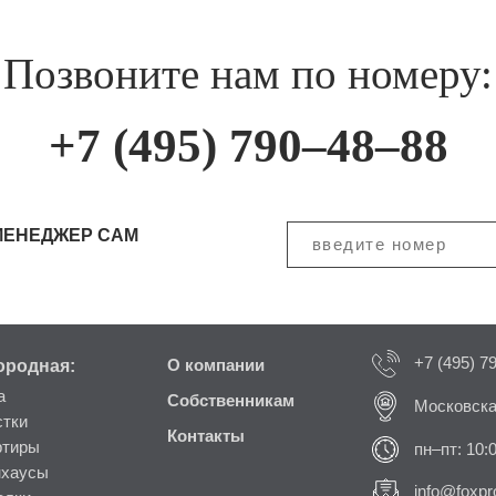
Позвоните нам по номеру:
+7 (495) 790–48–88
МЕНЕДЖЕР САМ
+7 (495) 7
ородная:
О компании
а
Собственникам
Московска
стки
Контакты
ртиры
пн–пт: 10:
нхаусы
info@foxpro