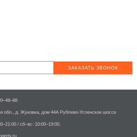
ЗАКАЗАТЬ ЗВОНОК
90–48–88
я обл., д. Жуковка, дом 44А Рублево-Успенское шоссе
00–21:00 / сб–вс: 10:00–19:00.
perty.ru