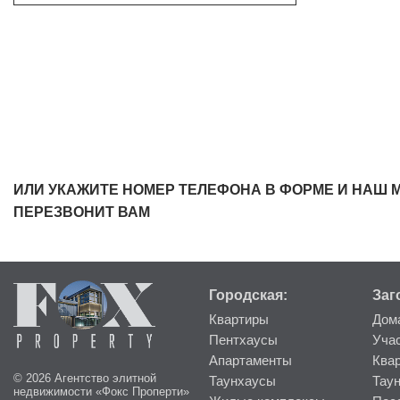
ИЛИ УКАЖИТЕ НОМЕР ТЕЛЕФОНА В ФОРМЕ И НАШ 
ПЕРЕЗВОНИТ ВАМ
Городская:
Заг
Квартиры
Дом
Пентхаусы
Уча
Апартаменты
Ква
© 2026 Агентство элитной
Таунхаусы
Тау
недвижимости «Фокс Проперти»