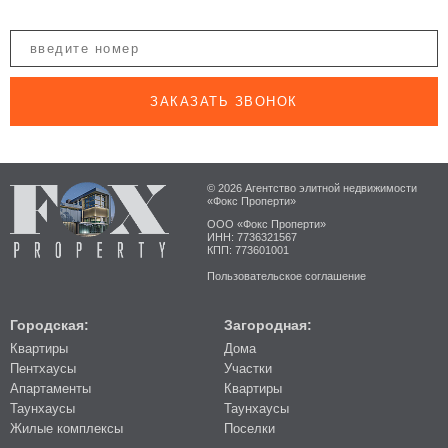
ЗАКАЗАТЬ ЗВОНОК
© 2026 Агентство элитной недвижимости
«Фокс Проперти»
ООО «Фокс Проперти»
ИНН: 7736321567
КПП: 773601001
Пользовательское соглашение
Городская:
Загородная:
Квартиры
Дома
Пентхаусы
Участки
Апартаменты
Квартиры
Таунхаусы
Таунхаусы
Жилые комплексы
Поселки