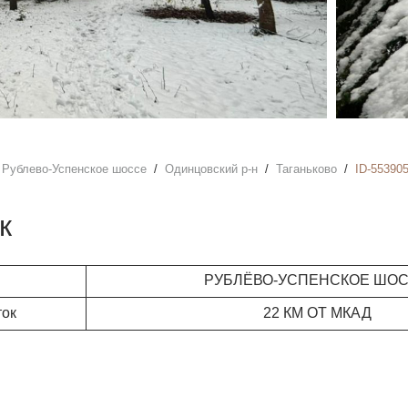
Рублево-Успенское шоссе
Одинцовский р-н
Таганьково
ID-55390
к
РУБЛЁВО-УСПЕНСКОЕ ШО
ток
22 КМ ОТ МКАД