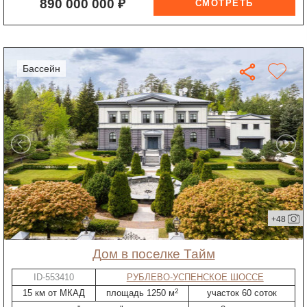
890 000 000 ₽
бассейн
+48
дом в поселке Тайм
ID-553410
РУБЛЕВО-УСПЕНСКОЕ ШОССЕ
2
15 км от МКАД
площадь 1250 м
участок 60 соток