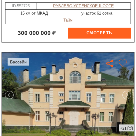
ID-552725
РУБЛЕВО-УСПЕНСКОЕ ШОССЕ
15 км от МКАД
участок 61 сотка
Тайм
300 000 000 ₽
бассейн
+21