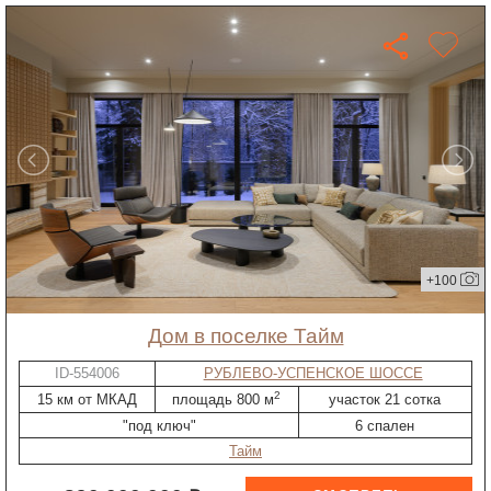
+100
дом в поселке Тайм
ID-554006
РУБЛЕВО-УСПЕНСКОЕ ШОССЕ
2
15 км от МКАД
площадь 800 м
участок 21 сотка
"под ключ"
6 спален
Тайм