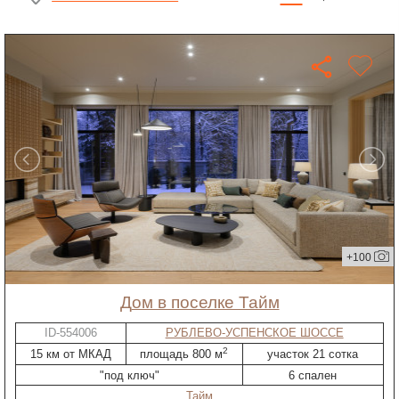
+100
дом в поселке Тайм
ID-554006
РУБЛЕВО-УСПЕНСКОЕ ШОССЕ
2
15 км от МКАД
площадь 800 м
участок 21 сотка
"под ключ"
6 спален
Тайм