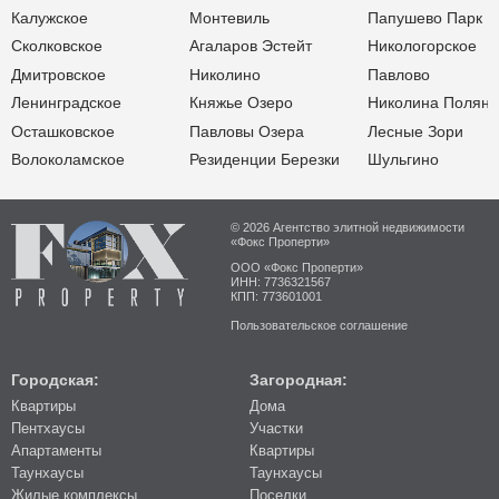
Калужское
Монтевиль
Папушево Парк
Сколковское
Агаларов Эстейт
Никологорское
Дмитровское
Николино
Павлово
Ленинградское
Княжье Озеро
Николина Поляна
Осташковское
Павловы Озера
Лесные Зори
Волоколамское
Резиденции Березки
Шульгино
© 2026 Агентство элитной недвижимости
«Фокс Проперти»
ООО «Фокс Проперти»
ИНН: 7736321567
КПП: 773601001
Пользовательское соглашение
Городская:
Загородная:
Квартиры
Дома
Пентхаусы
Участки
Апартаменты
Квартиры
Таунхаусы
Таунхаусы
Жилые комплексы
Поселки