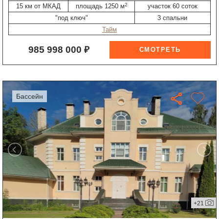
2
15 км от МКАД
площадь 1250 м
участок 60 соток
"под ключ"
3 спальни
Тайм
985 998 000 ₽
бассейн
+21