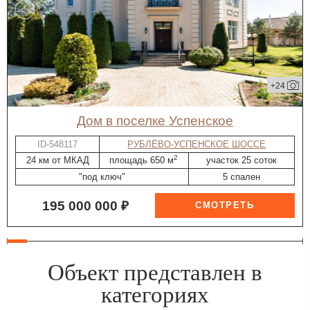
+24
дом в поселке Успенское
ID-548117
РУБЛЁВО-УСПЕНСКОЕ ШОССЕ
2
24 км от МКАД
площадь 650 м
участок 25 соток
"под ключ"
5 спален
195 000 000 ₽
Объект представлен в
категориях