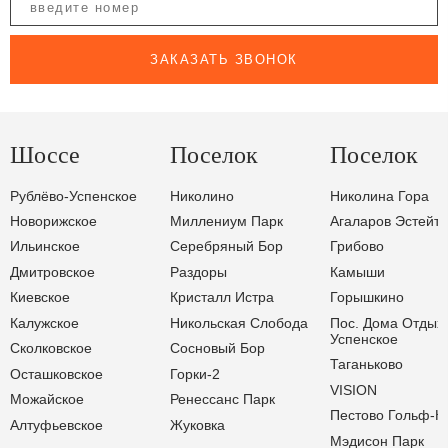
ЗАКАЗАТЬ ЗВОНОК
Шоссе
Поселок
Поселок
Рублёво-Успенское
Николино
Николина Гора
Новорижское
Миллениум Парк
Агаларов Эстейт
Ильинское
Серебряный Бор
Грибово
Дмитровское
Раздоры
Камыши
Киевское
Кристалл Истра
Горышкино
Калужское
Никольская Слобода
Пос. Дома Отдых
Успенское
Сколковское
Сосновый Бор
Таганьково
Осташковское
Горки-2
VISION
Можайское
Ренессанс Парк
Пестово Гольф-К
Алтуфьевское
Жуковка
Мэдисон Парк