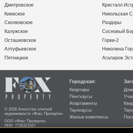
Дмитровское
Кристалл Ист
Киевское
Никольская 
Сколковское
Раздоры
Калужское
Сосновый Бо
Осташковское
Горки-2
Алтуфьевское
Николина Гор
Пятницкое
Агаларов Эст
Городская:
Заг
Квартиры
Дом
Пентхаусы
Уча
Апартаменты
Ква
© 2026 Агентство элитной
Таунхаусы
Тау
недвижимости «Фокс Проперти»
Жилые комплексы
Пос
ООО «Фокс Проперти»
ИНН: 7736321567
КПП: 773601001