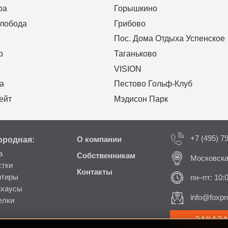
ра
Горышкино
Слобода
Грибово
Пос. Дома Отдыха Успенское
р
Таганьково
VISION
а
Пестово Гольф-Клуб
ейт
Мэдисон Парк
+7 (495) 7
ородная:
О компании
а
Собственникам
Московска
стки
Контакты
ртиры
пн–пт: 10:
нхаусы
info@foxpro
елки
ЗАКАЗ