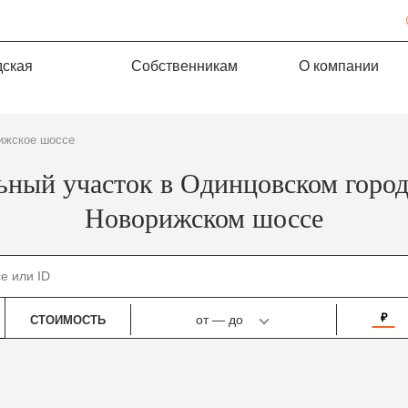
дская
Собственникам
О компании
рижское шоссе
ьный участок в Одинцовском город
Новорижском шоссе
₽
от
—
до
СТОИМОСТЬ