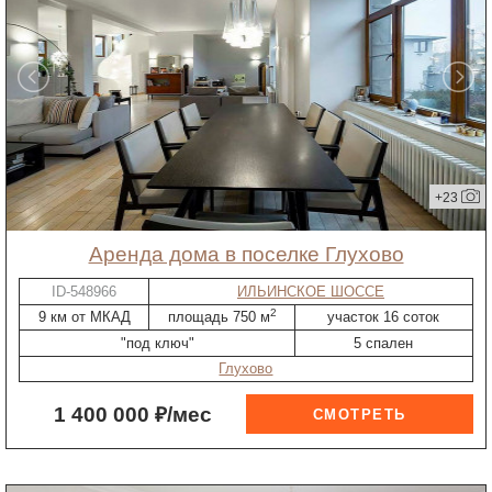
+23
Аренда дома в поселке Глухово
ID-548966
ИЛЬИНСКОЕ ШОССЕ
2
9 км от МКАД
площадь 750 м
участок 16 соток
"под ключ"
5 спален
Глухово
1 400 000 ₽/мес