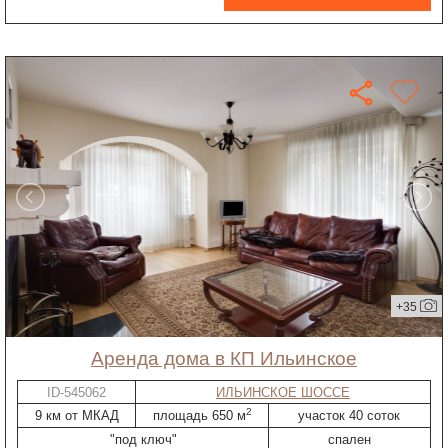
+35
Аренда дома в КП Ильинское
ID-545062
ИЛЬИНСКОЕ ШОССЕ
2
9 км от МКАД
площадь 650 м
участок 40 соток
"под ключ"
спален