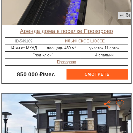
+4
Аренда дома в поселке Прозорово
ID-549169
ИЛЬИНСКОЕ ШОССЕ
2
14 км от МКАД
площадь 450 м
участок 11 соток
"под ключ"
4 спальни
Прозорово
850 000 ₽/мес