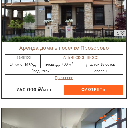
+5
Аренда дома в поселке Прозорово
ID-549123
ИЛЬИНСКОЕ ШОССЕ
2
14 км от МКАД
площадь 400 м
участок 15 соток
"под ключ"
спален
Прозорово
750 000 ₽/мес