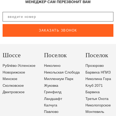
МЕНЕДЖЕР САМ ПЕРЕЗВОНИТ ВАМ
ЗАКАЗАТЬ ЗВОНОК
Шоссе
Поселок
Поселок
Рублёво-Успенское
Николино
Прозорово
Новорижское
Никольская Слобода
Барвиха НПИЗ
Минское
Миллениум Парк
Николина Гора
Сколковское
Жуковка
Клуб 2071
Дмитровское
Гринфилд
Барвиха
Ландшафт
Третья Охота
Калчуга
Никологорское
Павлово
Монтевиль