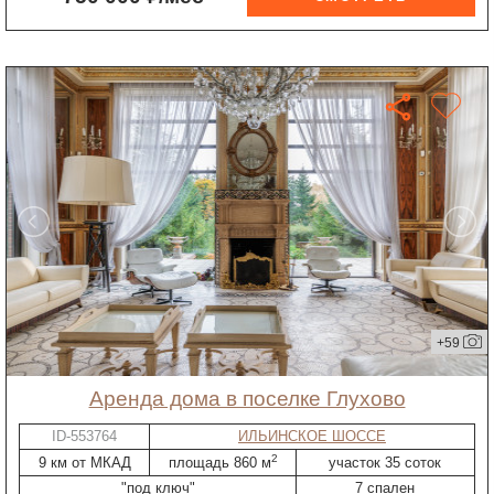
+59
Аренда дома в поселке Глухово
ID-553764
ИЛЬИНСКОЕ ШОССЕ
2
9 км от МКАД
площадь 860 м
участок 35 соток
"под ключ"
7 спален