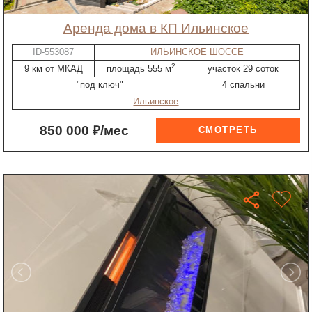
Аренда дома в КП Ильинское
ID-553087
ИЛЬИНСКОЕ ШОССЕ
2
9 км от МКАД
площадь 555 м
участок 29 соток
"под ключ"
4 спальни
Ильинское
850 000 ₽/мес