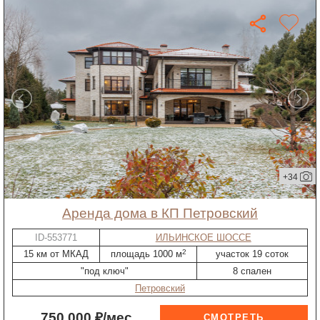
+34
Аренда дома в КП Петровский
ID-553771
ИЛЬИНСКОЕ ШОССЕ
2
15 км от МКАД
площадь 1000 м
участок 19 соток
"под ключ"
8 спален
Петровский
750 000 ₽/мес