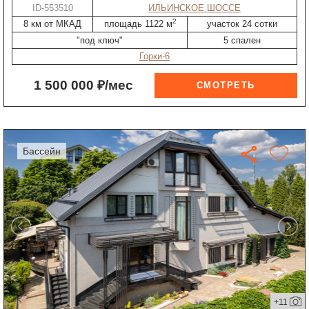
ID-553510
ИЛЬИНСКОЕ ШОССЕ
2
8 км от МКАД
площадь 1122 м
участок 24 сотки
"под ключ"
5 спален
Горки-6
1 500 000 ₽/мес
бассейн
+11