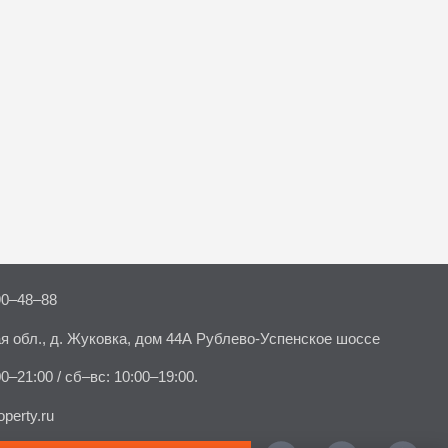
90–48–88
я обл., д. Жуковка, дом 44А Рублево-Успенское шоссе
00–21:00 / сб–вс: 10:00–19:00.
perty.ru