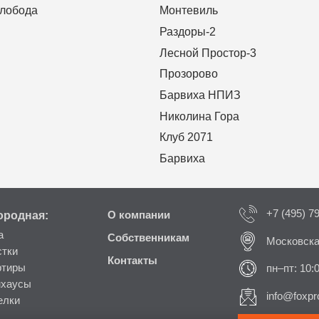
Слобода
Монтевиль
Раздоры-2
Лесной Простор-3
Прозорово
Барвиха НПИЗ
Николина Гора
Клуб 2071
Барвиха
+7 (495) 7
ородная:
О компании
а
Собственникам
Московска
стки
Контакты
ртиры
пн–пт: 10:
нхаусы
info@foxpro
елки