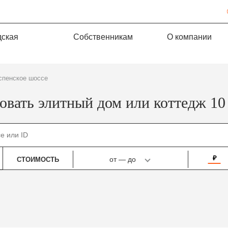
дская
Собственникам
О компании
Успенское шоссе
овать элитный дом или коттедж 10
₽
от
—
до
СТОИМОСТЬ