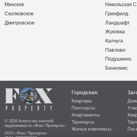
Минское
Никольская 
Сколковское
Гринфилд
Дмитровское
Ландшафт
Жуковка
Калчуга
Павлово
Подушкино
Бенилюкс
Городская:
Заг
Квартиры
Дом
Пентхаусы
Уча
Апартаменты
Ква
© 2026 Агентство элитной
Таунхаусы
Тау
недвижимости «Фокс Проперти»
Жилые комплексы
Пос
ООО «Фокс Проперти»