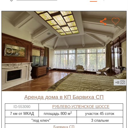
+8
Аренда дома в КП Барвиха СП
ID-553090
РУБЛЕВО-УСПЕНСКОЕ ШОССЕ
2
7 км от МКАД
площадь 800 м
участок 45 соток
"под ключ"
3 спальни
Барвиха СП