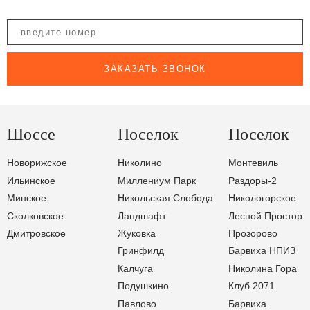
ЗАКАЗАТЬ ЗВОНОК
Шоссе
Поселок
Поселок
Новорижское
Николино
Монтевиль
Ильинское
Миллениум Парк
Раздоры-2
Минское
Никольская Слобода
Никологорское
Сколковское
Ландшафт
Лесной Простор-
Дмитровское
Жуковка
Прозорово
Гринфилд
Барвиха НПИЗ
Калчуга
Николина Гора
Подушкино
Клуб 2071
Павлово
Барвиха