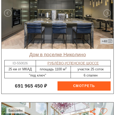
+48
дом в поселке Николино
ID-550026
РУБЛЁВО-УСПЕНСКОЕ ШОССЕ
2
25 км от МКАД
площадь 1100 м
участок 25 соток
"под ключ"
6 спален
691 965 450 ₽
бассейн