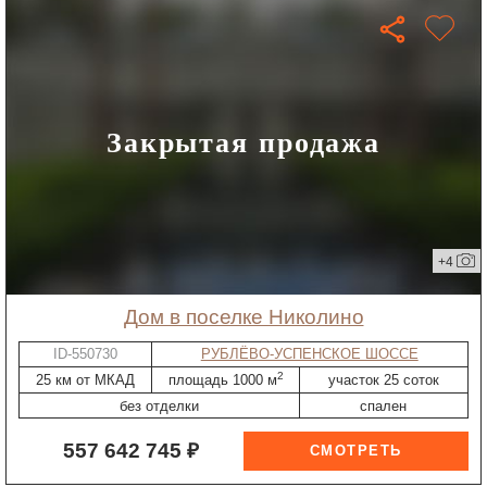
Закрытая продажа
+4
дом в поселке Николино
ID-550730
РУБЛЁВО-УСПЕНСКОЕ ШОССЕ
2
25 км от МКАД
площадь 1000 м
участок 25 соток
без отделки
спален
557 642 745 ₽