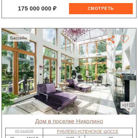
175 000 000 ₽
бассейн
+17
дом в поселке Николино
ID-544028
РУБЛЁВО-УСПЕНСКОЕ ШОССЕ
2