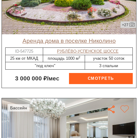
+27
Аренда дома в поселке Николино
ID-547725
РУБЛЁВО-УСПЕНСКОЕ ШОССЕ
2
25 км от МКАД
площадь 1000 м
участок 50 соток
"под ключ"
3 спальни
3 000 000 ₽/мес
бассейн