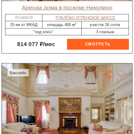
Аренда дома в поселке Николино
ID-545078
РУБЛЁВО-УСПЕНСКОЕ ШОССЕ
2
25 км от МКАД
площадь 400 м
участок 26 соток
"под ключ"
3 спальни
814 077 ₽/мес
бассейн