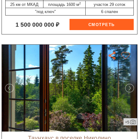
2
25 км от МКАД
площадь 1600 м
участок 29 соток
"под ключ"
6 спален
1 500 000 000 ₽
+5
таунхаус в поселке Николино