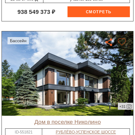
938 549 373 ₽
бассейн
+31
дом в поселке Николино
ID-551821
РУБЛЁВО-УСПЕНСКОЕ ШОССЕ