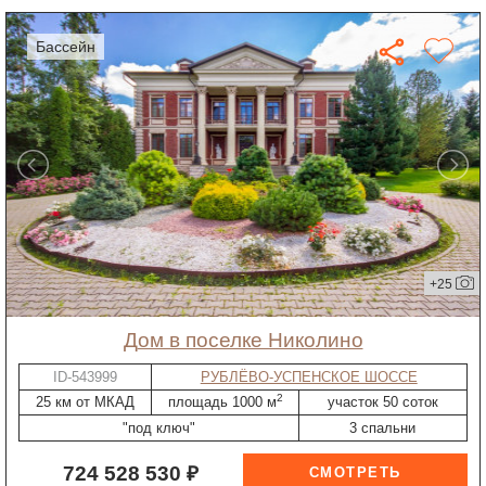
бассейн
+25
дом в поселке Николино
ID-543999
РУБЛЁВО-УСПЕНСКОЕ ШОССЕ
2
25 км от МКАД
площадь 1000 м
участок 50 соток
"под ключ"
3 спальни
724 528 530 ₽