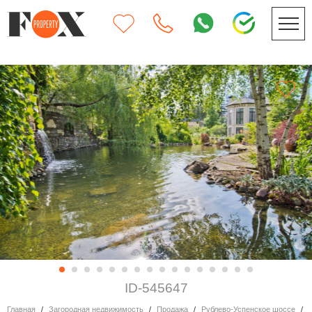
ID-545647
Главная
Загородная недвижимость
Продажа
Рублево-Успенское шоссе