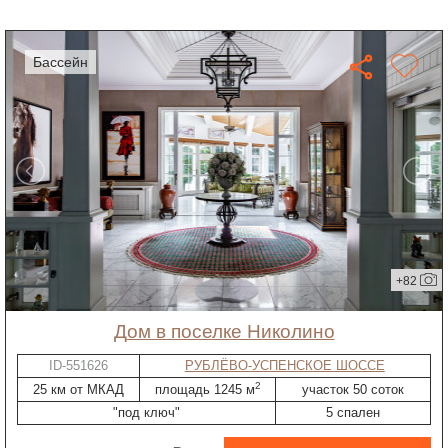
бассейн
+82
дом в поселке Николино
ID-551626
РУБЛЁВО-УСПЕНСКОЕ ШОССЕ
2
25 км от МКАД
площадь 1245 м
участок 50 соток
"под ключ"
5 спален