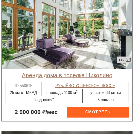
+17
Аренда дома в поселке Николино
ID-550615
РУБЛЁВО-УСПЕНСКОЕ ШОССЕ
2
25 км от МКАД
площадь 1100 м
участок 33 сотки
"под ключ"
5 спален
2 900 000 ₽/мес