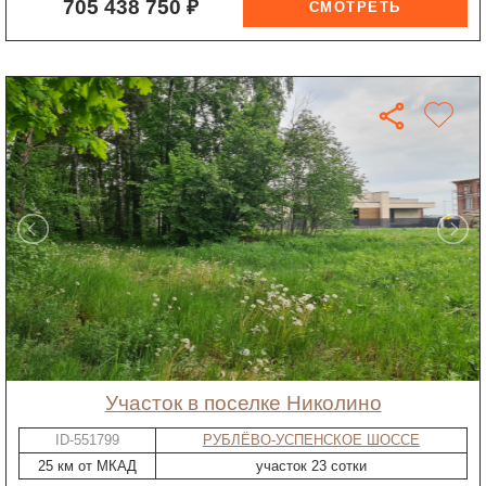
705 438 750 ₽
участок в поселке Николино
ID-551799
РУБЛЁВО-УСПЕНСКОЕ ШОССЕ
25 км от МКАД
участок 23 сотки