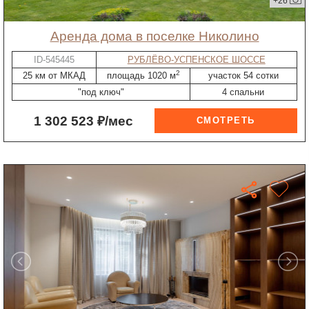
+26
Аренда дома в поселке Николино
ID-545445
РУБЛЁВО-УСПЕНСКОЕ ШОССЕ
2
25 км от МКАД
площадь 1020 м
участок 54 сотки
"под ключ"
4 спальни
1 302 523 ₽/мес