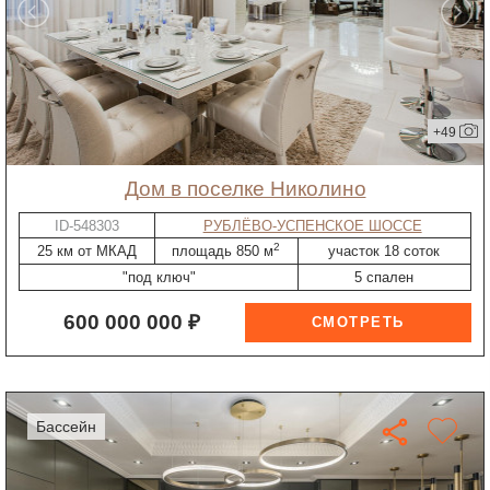
+49
дом в поселке Николино
ID-548303
РУБЛЁВО-УСПЕНСКОЕ ШОССЕ
2
25 км от МКАД
площадь 850 м
участок 18 соток
"под ключ"
5 спален
600 000 000 ₽
бассейн