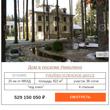
+20
дом в поселке Николино
ID-543991
РУБЛЁВО-УСПЕНСКОЕ ШОССЕ
2
25 км от МКАД
площадь 822 м
участок 38 соток
"под ключ"
4 спальни
529 150 050 ₽