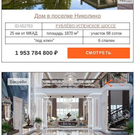
+45
дом в поселке Николино
ID-552753
РУБЛЁВО-УСПЕНСКОЕ ШОССЕ
2
25 км от МКАД
площадь 1870 м
участок 88 соток
"под ключ"
6 спален
1 953 784 800 ₽
бассейн