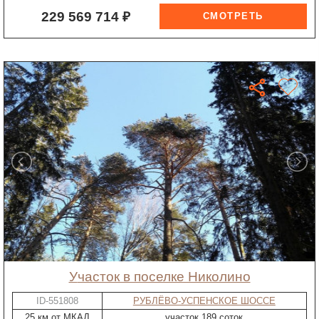
229 569 714 ₽
участок в поселке Николино
ID-551808
РУБЛЁВО-УСПЕНСКОЕ ШОССЕ
25 км от МКАД
участок 189 соток