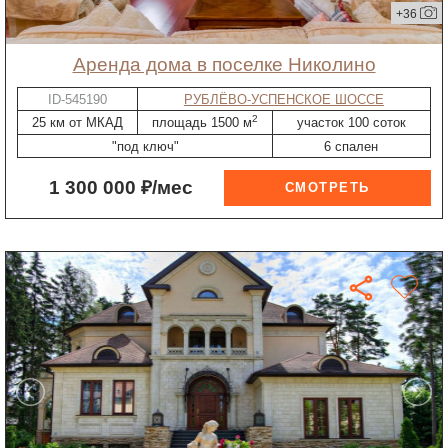
+36
Аренда дома в поселке Николино
ID-545190
РУБЛЁВО-УСПЕНСКОЕ ШОССЕ
2
25 км от МКАД
площадь 1500 м
участок 100 соток
"под ключ"
6 спален
1 300 000 ₽/мес