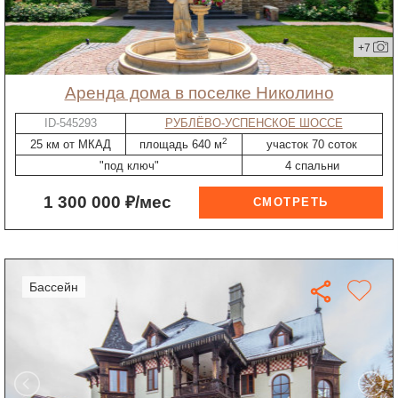
+7
Аренда дома в поселке Николино
ID-545293
РУБЛЁВО-УСПЕНСКОЕ ШОССЕ
2
25 км от МКАД
площадь 640 м
участок 70 соток
"под ключ"
4 спальни
1 300 000 ₽/мес
бассейн