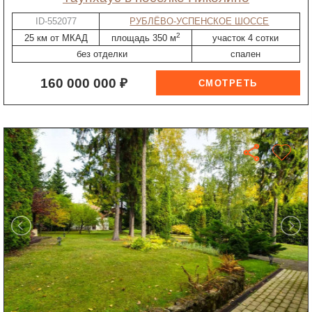
ID-552077
РУБЛЁВО-УСПЕНСКОЕ ШОССЕ
2
25 км от МКАД
площадь 350 м
участок 4 сотки
без отделки
спален
160 000 000 ₽