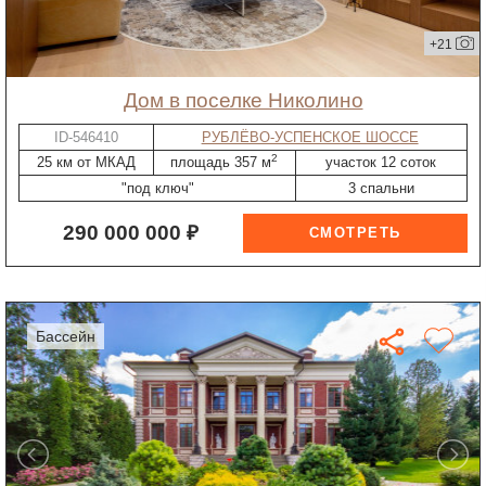
+21
дом в поселке Николино
ID-546410
РУБЛЁВО-УСПЕНСКОЕ ШОССЕ
2
25 км от МКАД
площадь 357 м
участок 12 соток
"под ключ"
3 спальни
290 000 000 ₽
бассейн