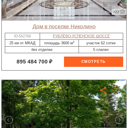
+22
дом в поселке Николино
ID-552768
РУБЛЁВО-УСПЕНСКОЕ ШОССЕ
2
25 км от МКАД
площадь 3600 м
участок 62 сотки
без отделки
5 спален
895 484 700 ₽