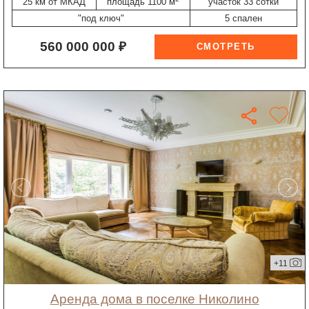
25 км от МКАД
площадь 1100 м
участок 33 сотки
"под ключ"
5 спален
560 000 000 ₽
+11
Аренда дома в поселке Николино