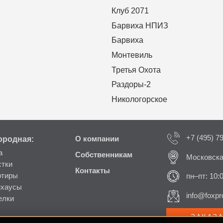
Клуб 2071
Барвиха НПИЗ
Барвиха
Монтевиль
Третья Охота
Раздоры-2
Никологорское
+7 (495) 7
ородная:
О компании
а
Собственникам
Московска
стки
Контакты
ртиры
пн–пт: 10:
нхаусы
info@foxpro
елки
ЗАКАЗ