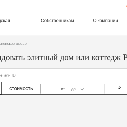
дская
Собственникам
О компании
Успенское шоссе
довать элитный дом или коттедж 
₽
от
—
до
СТОИМОСТЬ