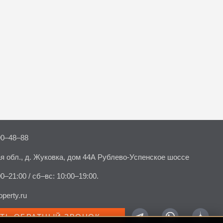
90–48–88
я обл., д. Жуковка, дом 44А Рублево-Успенское шоссе
00–21:00 / сб–вс: 10:00–19:00.
perty.ru
АТЬ ОБРАТНЫЙ ЗВОНОК