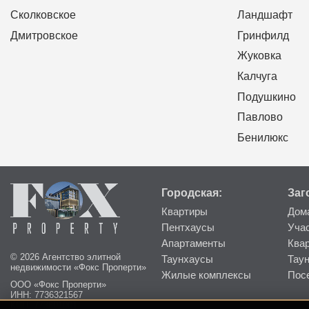
Сколковское
Ландшафт
Дмитровское
Гринфилд
Жуковка
Калчуга
Подушкино
Павлово
Бенилюкс
Городская:
Заг
Квартиры
Дом
Пентхаусы
Уча
Апартаменты
Ква
© 2026 Агентство элитной
Таунхаусы
Тау
недвижимости «Фокс Проперти»
Жилые комплексы
Пос
ООО «Фокс Проперти»
ИНН: 7736321567
КПП: 773601001