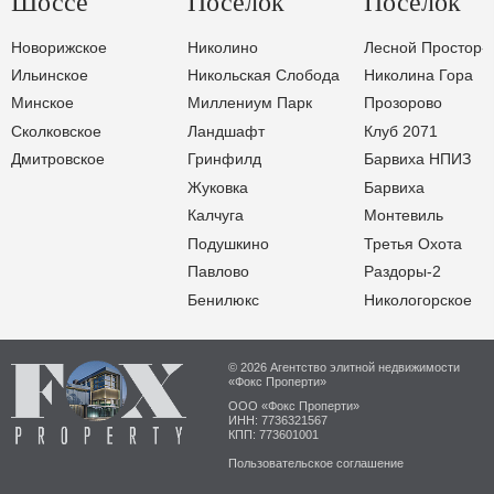
Шоссе
Поселок
Поселок
Новорижское
Николино
Лесной Простор-
Ильинское
Никольская Слобода
Николина Гора
Минское
Миллениум Парк
Прозорово
Сколковское
Ландшафт
Клуб 2071
Дмитровское
Гринфилд
Барвиха НПИЗ
Жуковка
Барвиха
Калчуга
Монтевиль
Подушкино
Третья Охота
Павлово
Раздоры-2
Бенилюкс
Никологорское
© 2026 Агентство элитной недвижимости
«Фокс Проперти»
ООО «Фокс Проперти»
ИНН: 7736321567
КПП: 773601001
Пользовательское соглашение