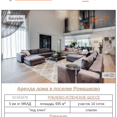
бассейн
+30
Аренда дома в поселке Ромашково
ID-553479
РУБЛЕВО-УСПЕНСКОЕ ШОССЕ
2
5 км от МКАД
площадь 935 м
участок 14 соток
"под ключ"
спален
Ромашково