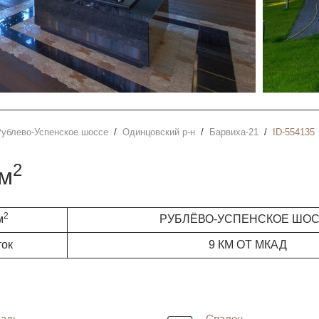
Рублево-Успенское шоссе
Одинцовский р-н
Барвиха-21
ID-554135
2
0м
2
м
РУБЛЁВО-УСПЕНСКОЕ ШО
ток
9 КМ ОТ МКАД
адь
Спален