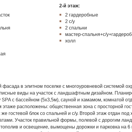
2-й этаж:
асток
2 гардеробные
я
2 с/у
альня
2 спальни
мастер-спальня+с/у+гардеро
холл
вая
й фасада в элитном поселке с многоуровневой системой ох
описные виды на участок с ландшафтным дизайном. Планир
 SPA с бассейном (5х3,5м), сауной и хамамом, комнатой от
 этаже расположены: общественная зона с просторной гос
 же гостевой блок со спальней и с/у. Второй этаж отдан под
натами. Участок правильной формы, полевой с дорогим ла
тополив и освещение, вымощены дорожки и парковка на 6 