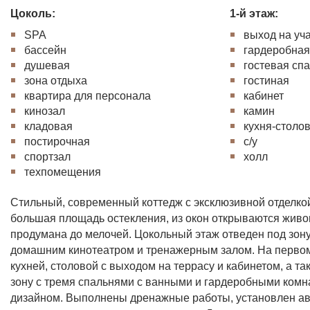
Цоколь:
1-й этаж:
SPA
выход на уч
бассейн
гардеробна
душевая
гостевая сп
зона отдыха
гостиная
квартира для персонала
кабинет
кинозал
камин
кладовая
кухня-столо
постирочная
с/у
спортзал
холл
техпомещения
Стильный, современный коттедж с эксклюзивной отделко
большая площадь остекления, из окон открываются жив
продумана до мелочей. Цокольный этаж отведен под зону
домашним кинотеатром и тренажерным залом. На первом
кухней, столовой с выходом на террасу и кабинетом, а так
зону с тремя спальнями с ванными и гардеробными ком
дизайном. Выполнены дренажные работы, установлен ав