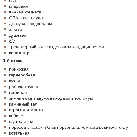
с/у)
кладовая
винная комната
СПА-зона: сауна
джакузи с водопадом
хамам
душевая
с/у
тренажерный зал с отдельным кондиционером
кинотеатр;
1-й этаж:
прихожая
гардеробная
кухня
рабочая кухня
гостиная
зимний сад в двумя выходами в гостиную
каминный зал
игровая комната
кабинет
с/у гостевой
переход в гараж и блок персонала: комната водителя с с/у
котельная