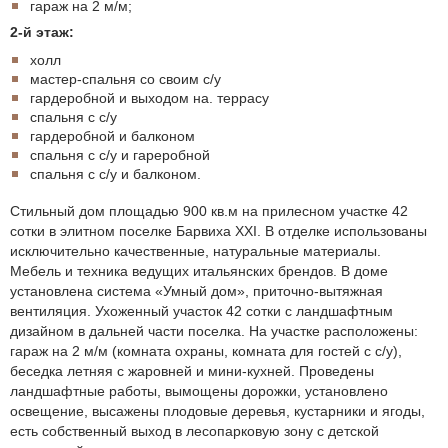
гараж на 2 м/м;
2-й этаж:
холл
мастер-спальня со своим с/у
гардеробной и выходом на. террасу
спальня с с/у
гардеробной и балконом
спальня с с/у и гареробной
спальня с с/у и балконом.
Стильный дом площадью 900 кв.м на прилесном участке 42
сотки в элитном поселке Барвиха XXI. В отделке использованы
исключительно качественные, натуральные материалы.
Мебель и техника ведущих итальянских брендов. В доме
установлена система «Умный дом», приточно-вытяжная
вентиляция. Ухоженный участок 42 сотки с ландшафтным
дизайном в дальней части поселка. На участке расположены:
гараж на 2 м/м (комната охраны, комната для гостей с с/у),
беседка летняя с жаровней и мини-кухней. Проведены
ландшафтные работы, вымощены дорожки, установлено
освещение, высажены плодовые деревья, кустарники и ягоды,
есть собственный выход в лесопарковую зону с детской