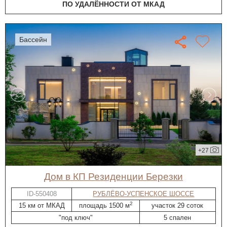
ПО УДАЛЁННОСТИ ОТ МКАД
бассейн
+27
дом в КП Резиденции Березки
ID-550408
РУБЛЁВО-УСПЕНСКОЕ ШОССЕ
2
15 км от МКАД
площадь 1500 м
участок 29 соток
"под ключ"
5 спален