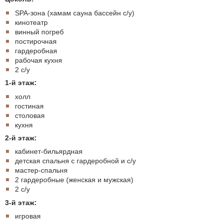
SPA-зона (хамам сауна бассейн с/у)
кинотеатр
винный погреб
постирочная
гардеробная
рабочая кухня
2 с/у
1-й этаж:
холл
гостиная
столовая
кухня
2-й этаж:
кабинет-бильярдная
детская спальня с гардеробной и с/у
мастер-спальня
2 гардеробные (женская и мужская)
2 с/у
3-й этаж:
игровая