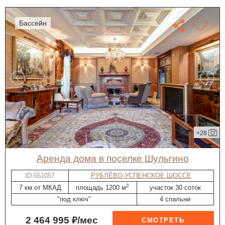
бассейн
+28
Аренда дома в поселке Шульгино
ID-551057
РУБЛЁВО-УСПЕНСКОЕ ШОССЕ
2
7 км от МКАД
площадь 1200 м
участок 30 соток
"под ключ"
4 спальни
2 464 995 ₽/мес