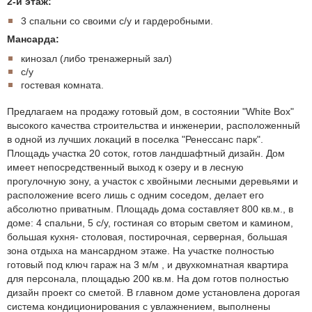
2-й этаж:
3 спальни со своими с/у и гардеробными.
Мансарда:
кинозал (либо тренажерный зал)
с/у
гостевая комната.
Предлагаем на продажу готовый дом, в состоянии "White Box"
высокого качества строительства и инженерии, расположенный
в одной из лучших локаций в поселка "Ренессанс парк".
Площадь участка 20 соток, готов ландшафтный дизайн. Дом
имеет непосредственный выход к озеру и в лесную
прогулочную зону, а участок с хвойными лесными деревьями и
расположение всего лишь с одним соседом, делает его
абсолютно приватным. Площадь дома составляет 800 кв.м., в
доме: 4 спальни, 5 с/у, гостиная со вторым светом и камином,
большая кухня- столовая, постирочная, серверная, большая
зона отдыха на мансардном этаже. На участке полностью
готовый под ключ гараж на 3 м/м , и двухкомнатная квартира
для персонала, площадью 200 кв.м. На дом готов полностью
дизайн проект со сметой. В главном доме установлена дорогая
система кондиционирования с увлажнением, выполнены