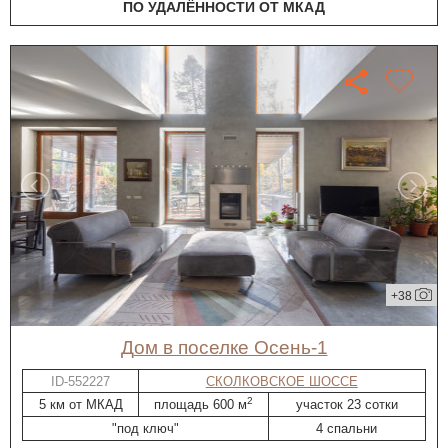
ПО УДАЛЁННОСТИ ОТ МКАД
+38
дом в поселке Осень-1
ID-552227
СКОЛКОВСКОЕ ШОССЕ
2
5 км от МКАД
площадь 600 м
участок 23 сотки
"под ключ"
4 спальни