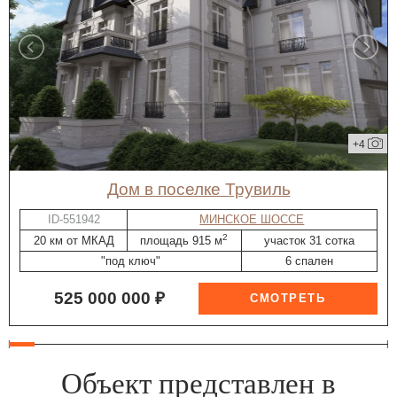
+4
дом в поселке Трувиль
ID-551942
МИНСКОЕ ШОССЕ
2
20 км от МКАД
площадь 915 м
участок 31 сотка
"под ключ"
6 спален
525 000 000 ₽
Объект представлен в