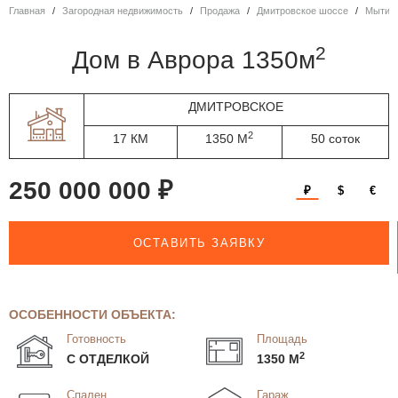
Главная
Загородная недвижимость
Продажа
Дмитровское шоссе
Мытищ
2
дом в Аврора 1350м
ДМИТРОВСКОЕ
2
17 КМ
1350 М
50 соток
250 000 000 ₽
₽
$
€
ОСТАВИТЬ ЗАЯВКУ
ОСОБЕННОСТИ ОБЪЕКТА:
Готовность
Площадь
2
С ОТДЕЛКОЙ
1350 М
Спален
Гараж