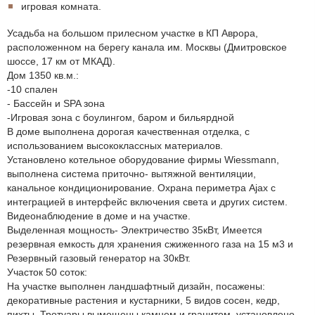
игровая комната.
Усадьба на большом прилесном участке в КП Аврора,
расположенном на берегу канала им. Москвы (Дмитровское
шоссе, 17 км от МКАД).
Дом 1350 кв.м.:
-10 спален
- Бассейн и SPA зона
-Игровая зона с боулингом, баром и бильярдной
В доме выполнена дорогая качественная отделка, с
использованием высококлассных материалов.
Установлено котельное оборудование фирмы Wiessmann,
выполнена система приточно- вытяжной вентиляции,
канальное кондиционирование. Охрана периметра Ajax с
интеграцией в интерфейс включения света и других систем.
Видеонаблюдение в доме и на участке.
Выделенная мощность- Электричество 35кВт, Имеется
резервная емкость для хранения сжиженного газа на 15 м3 и
Резервный газовый генератор на 30кВт.
Участок 50 соток:
На участке выполнен ландшафтный дизайн, посажены:
декоративные растения и кустарники, 5 видов сосен, кедр,
пихты. Тротуары вымощены камнем и гранитом, установлено