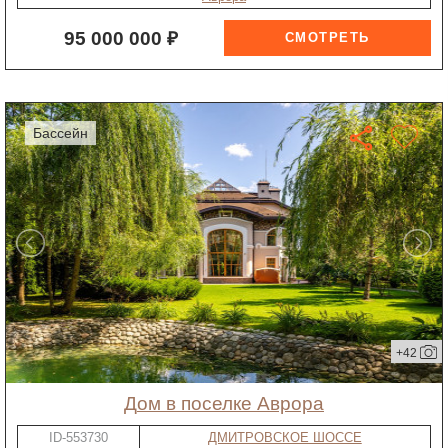
95 000 000 ₽
бассейн
+42
дом в поселке Аврора
ID-553730
ДМИТРОВСКОЕ ШОССЕ