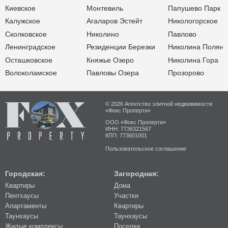
Киевское
Монтевиль
Папушево Парк
Калужское
Агаларов Эстейт
Никологорское
Сколковское
Николино
Павлово
Ленинградское
Резиденции Березки
Николина Поляна
Осташковское
Княжье Озеро
Николина Гора
Волоколамское
Павловы Озера
Прозорово
© 2026 Агентство элитной недвижимости
«Фокс Проперти»
ООО «Фокс Проперти»
ИНН: 7736321567
КПП: 773601001
Пользовательское соглашение
Городская:
Загородная:
Квартиры
Дома
Пентхаусы
Участки
Апартаменты
Квартиры
Таунхаусы
Таунхаусы
Жилые комплексы
Поселки