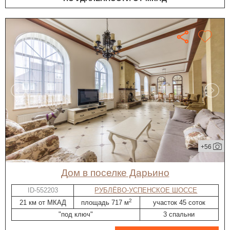
+56
дом в поселке Дарьино
ID-552203
РУБЛЁВО-УСПЕНСКОЕ ШОССЕ
2
21 км от МКАД
площадь 717 м
участок 45 соток
"под ключ"
3 спальни