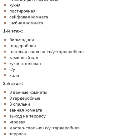
кухня
постирочная
сейфовая комната
шубная комната
1-й этаж:
бильярдная
гардеробная
гостевая спальня +с/у+гардеробная
каминный зал
кухня-столовая
с/у
холл
2-й этаж:
3 ванные комнаты
3 гардеробные
3 спальни
ванная комната
выход на террасу
игровая
мастер-спальня+с/у+гардеробная
терраса